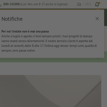
800-141008
(Lun.-Ven. ore 8-17 anche in inglese)
ITA
|
DEU
Notifiche
Login
Aiuto
Lista preferiti
Carrello
Per noi l'estate non è mai una pausa
ti
Per l'ufficio
Adesivi
Articoli promozionali
Anche a luglio e agosto ci trovi sempre pronti: i tuoi progetti di stampa
vanno avanti senza rallentamenti. Il nostro servizio clienti ti aspetta dal
lunedì al venerdì, dalle 8 alle 17. Ordina oggi stesso: tempi certi, qualità di
sempre, zero pause estive.