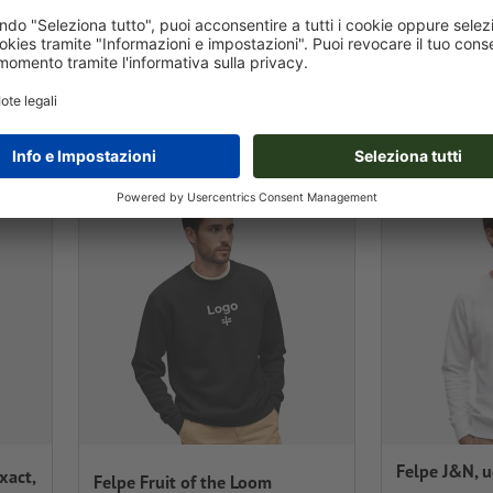
6 / pz
a partire da
€ 30,55 / pz
a 
600 pz.
IVA inclusa per 600 pz.
Felpe J&N, 
xact,
Felpe Fruit of the Loom