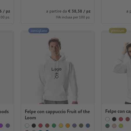
6 / pz
a partire da
€ 38,38 / pz
a 
100 pz.
IVA inclusa per 100 pz.
consigliato
premium
Felpe con c
Hoods
Felpe con cappuccio Fruit of the
Loom