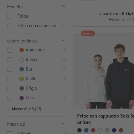
Modello
a partire da
€ 36,8
Felpa
6
IVA inclusa per 
Felpa con cappuccio
13
nuovo
colore prodotto
Arancione
6
Bianco
22
Blu
22
Giallo
8
Grigio
22
Lilla
5
Mostra di più (12)
Felpe con cappuccio Sols S
unisex
Materiale
cotone
6