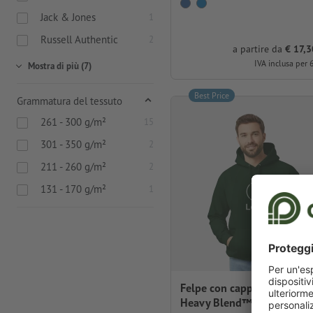
Jack & Jones
1
Russell Authentic
2
a partire da
€ 17,3
IVA inclusa per 
Mostra di più (7)
Best Price
Grammatura del tessuto
261 - 300 g/m²
15
301 - 350 g/m²
2
211 - 260 g/m²
2
131 - 170 g/m²
1
Felpe con cappuccio Gildan
Heavy Blend™, uomo