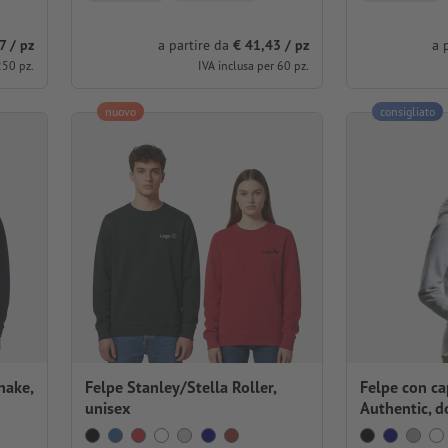
7 / pz
a partire da
€ 41,43 / pz
a 
250 pz.
IVA inclusa per 60 pz.
nuovo
consigliato
nake,
Felpe Stanley/Stella Roller,
Felpe con ca
unisex
Authentic, 