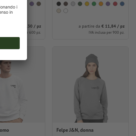
partire da
€ 17,30 / pz
a partire da
€ 11,84 / pz
IVA inclusa per 600 pz.
IVA inclusa per 900 pz.
uomo
Felpe J&N, donna