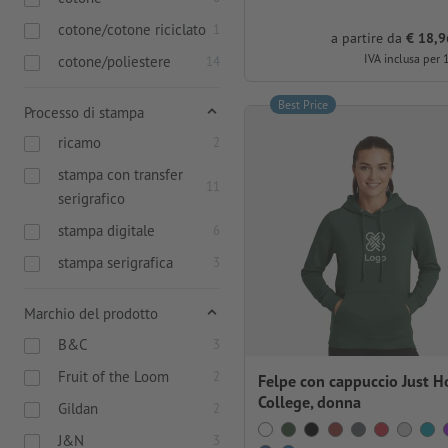
cotone/cotone riciclato
1
a partire da
€ 18,9
IVA inclusa per 
cotone/poliestere
14
Best Price
Processo di stampa
ricamo
2
stampa con transfer
11
serigrafico
stampa digitale
6
stampa serigrafica
3
Marchio del prodotto
B&C
3
Fruit of the Loom
2
Felpe con cappuccio Just 
College, donna
Gildan
2
J&N
3