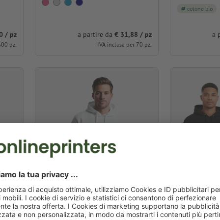
cotone bio
0 / pz
a partire da
€ 31,88 / pz
a 
600 pz.
IVA inclusa per 70 pz.
Felpe con cappuccio Russell
Felpe con ca
Authentic, uomo
College unis