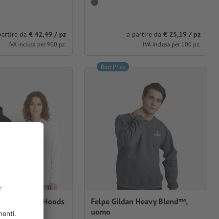
a partire da
€ 25,19 / pz
partire da
€ 42,49 / pz
IVA inclusa per 100 pz.
IVA inclusa per 900 pz.
Best Price
ppuccio Just Hoods
Felpe Gildan Heavy Blend™,
ex
uomo