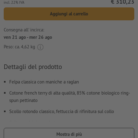
€ 310,23
incl. 22% IVA
Aggiungi al carrello
Consegna all' incirca:
ven 21 ago - mer 26 ago
Peso: ca.
4,62 kg
Dettagli del prodotto
Felpa classica con maniche a raglan
Cotone french terry di alta qualità, 85% cotone biologico ring-
spun pettinato
Scollo rotondo classico, fettuccia di rifinitura sul collo
Collo e polsini con elastan
Lunetta interna
Mostra di più