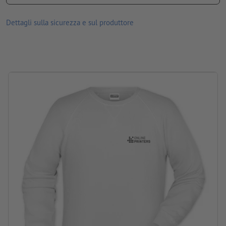
Stirare ad una temperatura massima di 100°C - Non usare ferro
Dettagli sulla sicurezza e sul produttore
da stiro a vapore!
Non candeggiare
Non lavare a secco
Non mettere in asciugatrice
Disponibili in diverse misure e colori,
Lavabili a max. 30 °C. Prima del lavaggio, girare i capi al
rovescio in modo che la stampa si trovi all’interno.
Grammatura: 300 g/m²
marca: J&N
lavorazione: stampa con transfer serigrafico