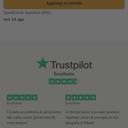
Aggiungi al carrello
Spedizione standard (DHL)
ven 14 ago
Eccellente
Eccellente
Eccellente
Ec
C'è stato un problema di caricamento
Le stampe hanno una super qualità e
Ho 
dati subito risolto. Quindi tutto OK
rispettati i tempi di consegna, la mia
il
come sempre!
tipografia di fiducia!
st