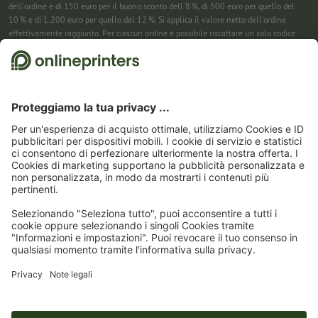
dell'ordine è di 150 euro per il buono sconto dell'8 %, di 500 euro per quello del
10 % e di 1.200 euro per quello del 12 %. Si applica il valore netto dell'ordine
effettivamente raggiunto. Per ciascun ordine è possibile riscattare un solo codice
sconto. Utilizzabile più volte. Pagamento in contanti non previsto. Non cumulabile
con ulteriori iniziative promozionali. La promozione è valida fino al 31/08/2026
(incluso).
2
Riceverai prima un’e-mail da cui confermare la tua iscrizione alla newsletter con
un semplice clic. Solo allora ti invieremo il codice sconto e la prossima newsletter.
Puoi naturalmente annullare la registrazione in qualsiasi momento. Utilizzabile
una sola volta. Non è richiesto un valore minimo dell’ordine. Importo massimo dello
sconto: 150 € sul valore dell'ordine (al netto). Pagamento in contanti non previsto.
L’offerta non può essere cumulata con altre promozioni o codici sconto.
Il buono è
valido per sei settimane dalla ricezione.
3
Basta inserire il codice sconto nell’apposito campo nel carrello per risparmiare sui
calendari. Utilizzabile più volte. Pagamento in contanti non previsto. Non
cumulabile con ulteriori iniziative promozionali. Valido fino al 31/08/2026
compreso
4
Basta inserire il codice sconto nell’apposito campo nel carrello per risparmiare sui
calendari. Utilizzabile più volte. Pagamento in contanti non previsto. Non
cumulabile con ulteriori iniziative promozionali. Valido fino al 31/08/2026
compreso.