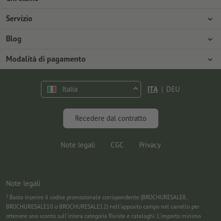
Azienda
Servizio
Stampa
Modalità di pagamento
Blog
Offerte di lavoro
Spedizione
Tutorial Photoshop
Modalità di pagamento
Tutela ambientale
Contestazioni
Tutorial InDesign
Pagamento anticipato
Contatti
Italia
ITA
|
DEU
Programma Premium
Marketing & Insights
FAQ
Font gratuiti
Recedere dal contratto
Note legali
CGC
Privacy
Note legali
1
Basta inserire il codice promozionale corrispondente (BROCHURESALE8,
BROCHURESALE10 o BROCHURESALE12) nell'apposito campo nel carrello per
ottenere uno sconto sull'intera categoria Riviste e cataloghi. L'importo minimo