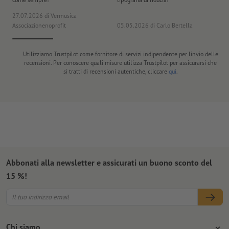
27.07.2026
di Vermusica
09
Associazionenoprofit
05.05.2026
di Carlo Bertella
DE
Utilizziamo Trustpilot come fornitore di servizi indipendente per linvio delle
recensioni. Per conoscere quali misure utilizza Trustpilot per assicurarsi che
si tratti di recensioni autentiche, cliccare
qui
.
Abbonati alla newsletter e assicurati un buono sconto del
15 %!
Chi siamo