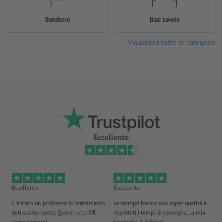
Bandiere
Basi tavolo
Visualizza tutte le categorie
Eccellente
Eccellente
Eccellente
Ec
C'è stato un problema di caricamento
Le stampe hanno una super qualità e
Ho 
dati subito risolto. Quindi tutto OK
rispettati i tempi di consegna, la mia
il
come sempre!
tipografia di fiducia!
st