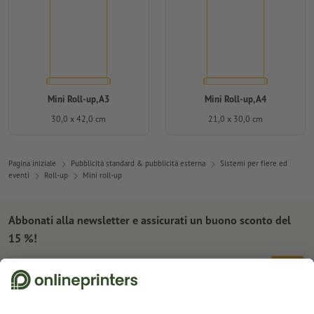
Mini Roll-up, A3
Mini Roll-up, A4
30,0 x 42,0 cm
21,0 x 30,0 cm
Pagina iniziale
Pubblicità standard & pubblicità esterna
Sistemi per fiere ed
eventi
Roll-up
Mini roll-up
Abbonati alla newsletter e assicurati un buono sconto del
15 %!
Chi siamo