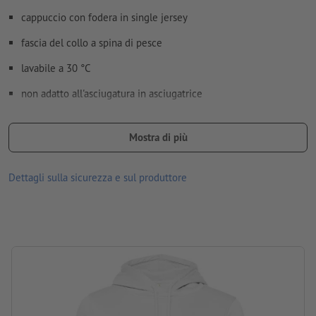
cappuccio con fodera in single jersey
fascia del collo a spina di pesce
lavabile a 30 °C
non adatto all'asciugatura in asciugatrice
Materiale: cotone, poliestere
Mostra di più
Grammatura: 280 g/m²
marca: B&C
Dettagli sulla sicurezza e sul produttore
lavorazione: stampa con transfer serigrafico