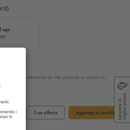
ard)
2 ago
,99
l'
Accordo sul trattamento dei dati personali su incarico
e i
miglior prezzo
Garanzia di
€ 4,60
Crea offerta
Aggiungi al carrello
incl. 22% IVA