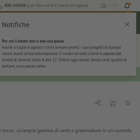
800-141008
(Lun.-Ven. ore 8-17 anche in inglese)
ITA
|
DEU
Notifiche
Login
Aiuto
Lista preferiti
Carrello
Per noi l'estate non è mai una pausa
ti
Per l'ufficio
Adesivi
Articoli promozionali
Anche a luglio e agosto ci trovi sempre pronti: i tuoi progetti di stampa
vanno avanti senza rallentamenti. Il nostro servizio clienti ti aspetta dal
lunedì al venerdì, dalle 8 alle 17. Ordina oggi stesso: tempi certi, qualità di
sempre, zero pause estive.
stampare
Condividi
alla list
plice tocco: un'ampia gamma di carte e grammature in un comodo