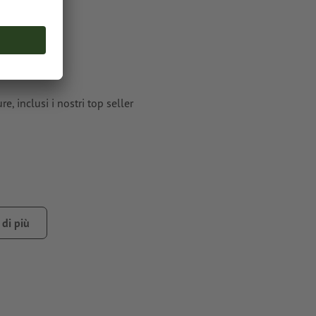
e, inclusi i nostri top seller
di più