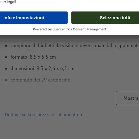
Dettagli del prodotto
campione di biglietti da visita in diversi materiali e grammatur
formato: 8,5 x 5,5 cm
dimensioni: 9,3 x 2,6 x 6,2 cm
contenuto dei 29 cartoncini:
standard:
Mostra 
carta patinata 300 g/m²
carta patinata 400 g/m²
Dettagli sulla sicurezza e sul produttore
cartoncino kote 270 g/m²
cartoncino kote 450 g/m²