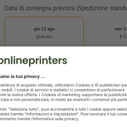
Data di consegna prevista (Spedizione stand
gio 13 ago
mer 1
gratuita
€ 3
Dati per la stampa
Per quanto riguarda l'elaborazione dei dati per la stampa, sono validi 
Requisiti di dati per la stampa
Consegna all' incirca:
€ 3,77
gio 13 ago
IVA esclusa
Peso: ca.
65,5 g