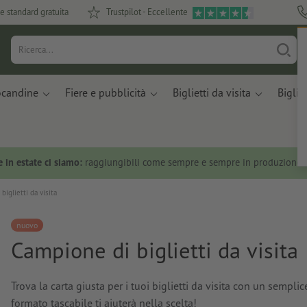
e standard gratuita
Trustpilot - Eccellente
ocandine
Fiere e pubblicità
Biglietti da visita
Bigliet
 in estate ci siamo:
raggiungibili come sempre e sempre in produzione.
biglietti da visita
nuovo
Campione di biglietti da visita
Trova la carta giusta per i tuoi biglietti da visita con un sem
formato tascabile ti aiuterà nella scelta!