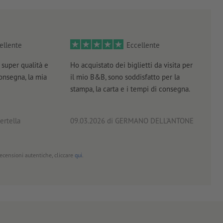
ellente
Eccellente
super qualità e
Ho acquistato dei biglietti da visita per
Otti
consegna, la mia
il mio B&B, sono soddisfatto per la
servi
stampa, la carta e i tempi di consegna.
prof
ertella
09.03.2026
di GERMANO DELL'ANTONE
18.0
 recensioni autentiche, cliccare
qui
.