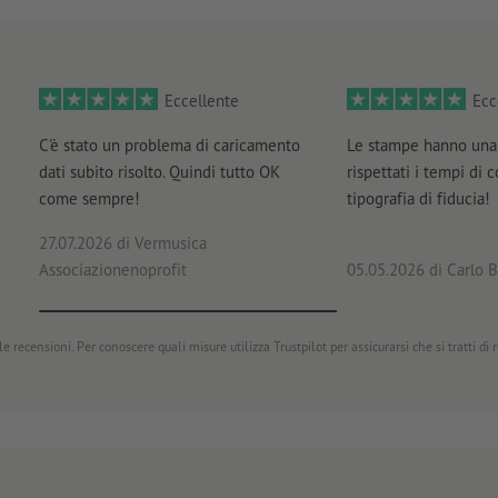
cartone ondulato 220 g/m²
pellicola di plastica 200 µm
Eccellente
Ecc
carta ecologica/naturale:
cartone martellato 246 g/m²
C'è stato un problema di caricamento
Le stampe hanno una 
dati subito risolto. Quindi tutto OK
rispettati i tempi di 
cartoncino bistrol 290 g/m²
come sempre!
tipografia di fiducia!
cartone riciclato 300 g/m²
27.07.2026
di Vermusica
carta offset 250 g/m²
Associazionenoprofit
05.05.2026
di Carlo B
carta offset 300 g/m²
carta offset 350 g/m²
e recensioni. Per conoscere quali misure utilizza Trustpilot per assicurarsi che si tratti di
cartone di lino 246 g/m²
esclusivo:
Magic Chrome (argento) 250 g/m²