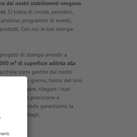
na dai nostri stabilimenti vengono
ini
. Si tratta di riviste, periodici,
 cartoline, programmi di eventi,
 prodotti. Con noi le tue stampe
 progetti di stampa avendo a
000 m² di superficie adibita alla
macchine sono gestite dai nostri
giorno dopo giorno, fanno del loro
gliare, piegare, rilegare i tuoi
n la massima precisione e
. In questo modo garantiamo la
i minimi dettagli.