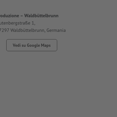
roduzione – Waldbüttelbrunn
Marchio
utenbergstraße 1,
9 Stock
7297 Waldbüttelbrunn, Germania
Southen
Gran Br
Vedi su Google Maps
Vedi