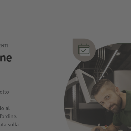
ENTI
one
dotto
o al
’ordine.
ata sulla