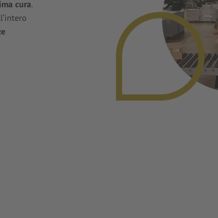
ima cura
.
’intero
ze