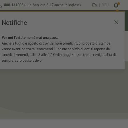
800-141008
(Lun.-Ven. ore 8-17 anche in inglese)
ITA
|
DEU
Notifiche
Login
Aiuto
Lista preferiti
Carrello
Per noi l'estate non è mai una pausa
ti
Per l'ufficio
Adesivi
Articoli promozionali
Anche a luglio e agosto ci trovi sempre pronti: i tuoi progetti di stampa
vanno avanti senza rallentamenti. Il nostro servizio clienti ti aspetta dal
lunedì al venerdì, dalle 8 alle 17. Ordina oggi stesso: tempi certi, qualità di
sempre, zero pause estive.