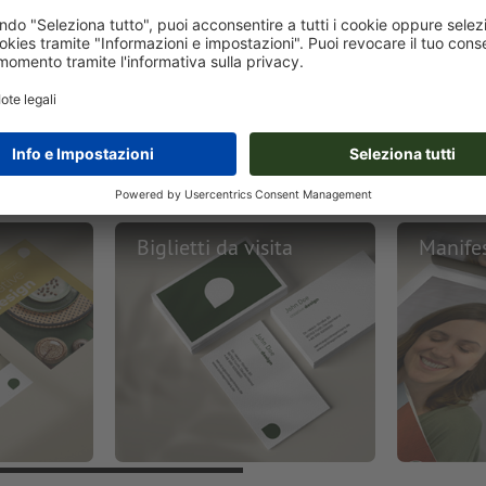
nti
Biglietti da visita
Manifes