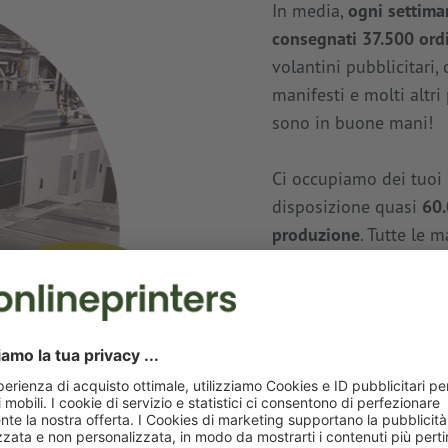
In media,
ogni settima
consegnati 37.500 ord
volantini pubblicitari,
manifesti e molti altri
sono in buone mani!
Ci occupiamo dei tuoi
disposizione quasi
60.
produzione
. Tutte le 
esperti di stampa
che, 
meglio per stampare, ta
prodotti di stampa co
confezionarli con cura
migliore qualità fin ne