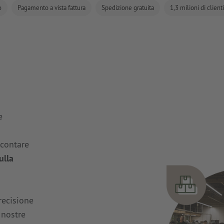
o
Pagamento a vista fattura
Spedizione gratuita
1,3 milioni di clienti
e
 contare
ulla
precisione
 nostre