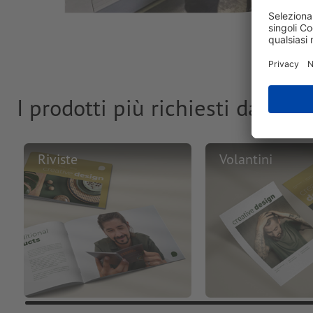
I prodotti più richiesti dai clie
Riviste
Volantini