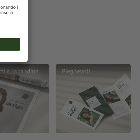
ti e Locandine
Pieghevoli