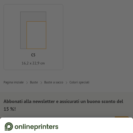
C5
16,2 x 22,9 cm
Pagina iniziale
Buste
Buste a sacco
Colori speciali
Abbonati alla newsletter e assicurati un buono sconto del
15 %!