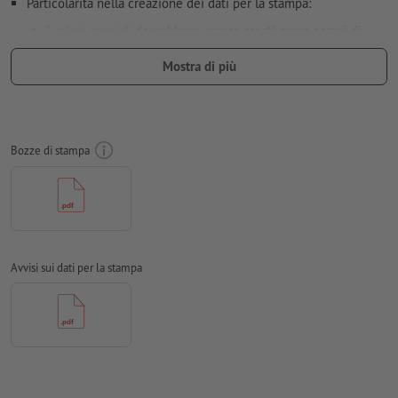
Particolarità nella creazione dei dati per la stampa:
i
colori speciali
dovrebbero essere creati come campi di
colore separati (ad es. HKS42) nel file dei dati per la stampa
Mostra di più
Risoluzione:
300 dpi
Il
refilo
e i segni di taglio non sono necessari
caratteri
devono essere completamente incorporati o convertiti
Bozze di stampa
in curve
Modalità colori:
CMYK, FOGRA52 (PSO Uncoated v3 FOGRA52)
per carte non patinate
Non correggiamo
errori di ortografia e sintassi
Avvisi sui dati per la stampa
Non controlliamo le
impostazioni di sovrastampa
I
commenti
vengono cancellati e non stampati
I contenuti dei
campi
modulo
vengono stampati
Nota: utilizza il nostro modello di stampa per posizionare