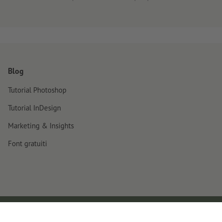
Blog
Tutorial Photoshop
Tutorial InDesign
Marketing & Insights
Font gratuiti