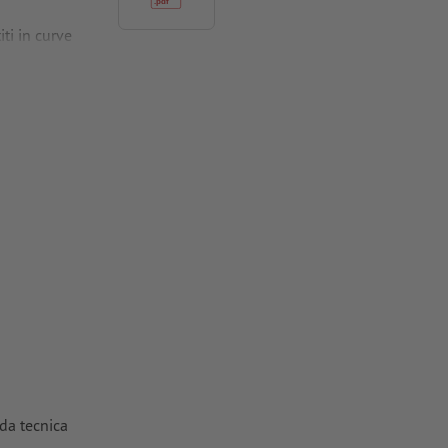
ti in curve
 per carte
rrettamente il
eda tecnica