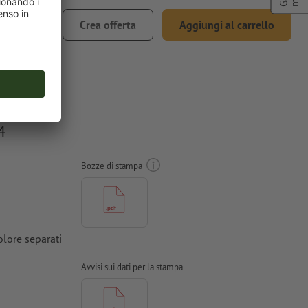
371,08
Crea offerta
Aggiungi al carrello
. 22% IVA
4
Bozze di stampa
lore separati
Avvisi sui dati per la stampa