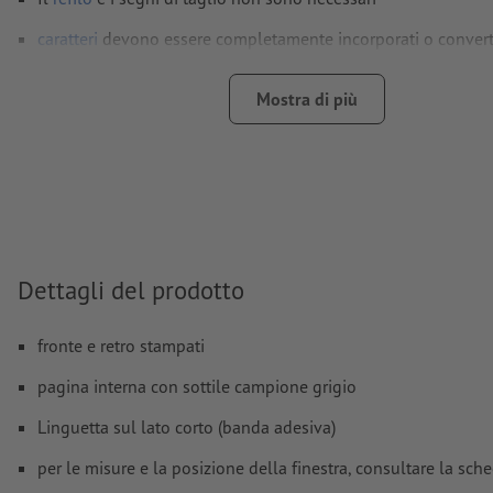
caratteri
devono essere completamente incorporati o converti
Modalità colori:
CMYK, FOGRA52 (PSO Uncoated v3 FOGRA52)
Mostra di più
non patinate
Non correggiamo
errori di ortografia e sintassi
Non controlliamo le
impostazioni di sovrastampa
I
commenti
vengono cancellati e non stampati
I contenuti dei
campi
modulo
vengono stampati
Dettagli del prodotto
Nota: utilizza il nostro modello di stampa per posizionare co
tuo motivo.
fronte e retro stampati
pagina interna con sottile campione grigio
Come si creano correttamente i dati di stampa?
Linguetta sul lato corto (banda adesiva)
per le misure e la posizione della finestra, consultare la sch