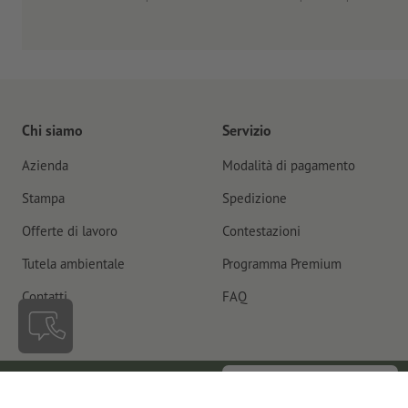
Chi siamo
Servizio
Azienda
Modalità di pagamento
Stampa
Spedizione
Offerte di lavoro
Contestazioni
Tutela ambientale
Programma Premium
Contatti
FAQ
Recedere dal contratto
Italia