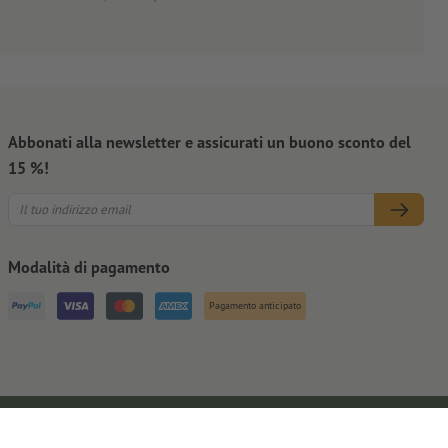
Abbonati alla newsletter e assicurati un buono sconto del
15 %!
Modalità di pagamento
Pagamento anticipato
Note legali
CGC
Privacy