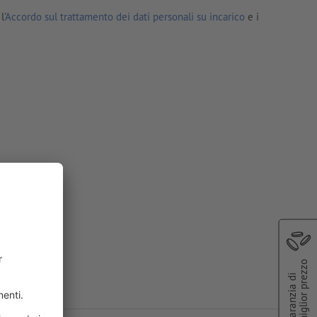
l'
Accordo sul trattamento dei dati personali su incarico
e i
miglior prezzo
Garanzia di