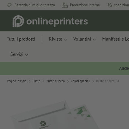
Garanzia di miglior prezzo
Produzione interna
spedizion
Tutti i prodotti
Riviste
Volantini
Manifesti e L
Servizi
Anche
Pagina iniziale
Buste
Buste a sacco
Colori speciali
Buste a sacco, B4