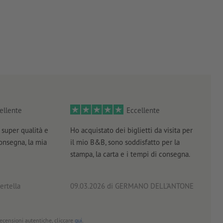
ellente
Eccellente
super qualità e
Ho acquistato dei biglietti da visita per
Otti
consegna, la mia
il mio B&B, sono soddisfatto per la
servi
stampa, la carta e i tempi di consegna.
prof
ertella
09.03.2026
di GERMANO DELL'ANTONE
18.0
 recensioni autentiche, cliccare
qui
.