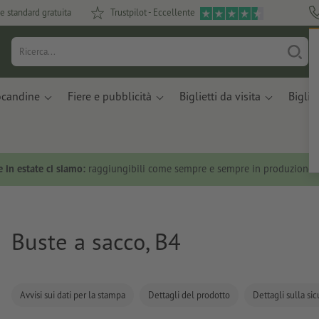
e standard gratuita
Trustpilot - Eccellente
ocandine
Fiere e pubblicità
Biglietti da visita
Bigliet
 in estate ci siamo:
raggiungibili come sempre e sempre in produzione.
Buste a sacco, B4
Avvisi sui dati per la stampa
Dettagli del prodotto
Dettagli sulla si