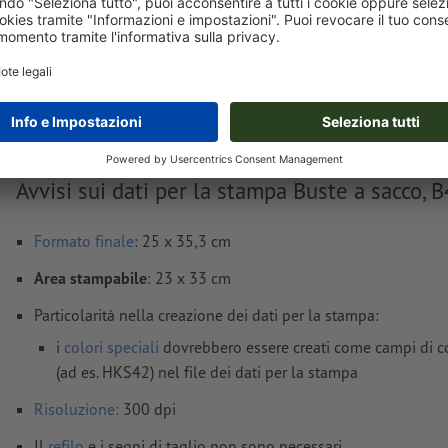
Consegna all' incirca:
€ 304,16
€ 
mar 18 ago - mer 19 ago
IVA esclusa
incl
Peso: ca.
6,33 kg
Avvisi sui dati per la stampa Buste a sacco, B
Formato
finale
: 25 x 35,3 cm
Area stampabile
: 23 x 33 cm
Particolarità nella creazione dei dati per la stampa:
i
colori speciali
dovrebbero essere creati come campi di co
(ad es. HKS42) nel file dei dati per la stampa
Risoluzione:
300 dpi
Il
refilo
e i segni di taglio non sono necessari