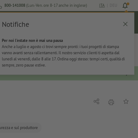
800-141008
(Lun.-Ven. ore 8-17 anche in inglese)
ITA
|
DEU
Notifiche
Login
Aiuto
Lista preferiti
Carrello
Per noi l'estate non è mai una pausa
ti
Per l'ufficio
Adesivi
Articoli promozionali
Anche a luglio e agosto ci trovi sempre pronti: i tuoi progetti di stampa
vanno avanti senza rallentamenti. Il nostro servizio clienti ti aspetta dal
lunedì al venerdì, dalle 8 alle 17. Ordina oggi stesso: tempi certi, qualità di
sempre, zero pause estive.
stampare
Condividi
alla list
curezza e sul produttore