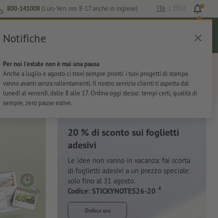
800-141008
(Lun.-Ven. ore 8-17 anche in inglese)
ITA
|
DEU
Notifiche
Login
Aiuto
Lista preferiti
Carrello
Per noi l'estate non è mai una pausa
ti
Per l'ufficio
Adesivi
Articoli promozionali
Anche a luglio e agosto ci trovi sempre pronti: i tuoi progetti di stampa
vanno avanti senza rallentamenti. Il nostro servizio clienti ti aspetta dal
lunedì al venerdì, dalle 8 alle 17. Ordina oggi stesso: tempi certi, qualità di
sempre, zero pause estive.
20 % di sconto sui foglietti
adesivi
Le idee non vanno in vacanza: fai scorta
di foglietti adesivi a un prezzo speciale:
solo fino al 31 agosto.
4
Codice: STICKYNOTES26-20
Ordina ora