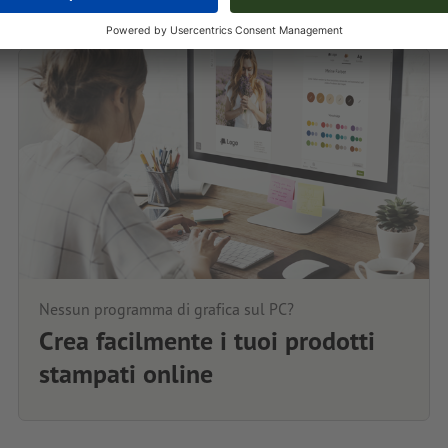
Nessun programma di grafica sul PC?
Crea facilmente i tuoi prodotti
stampati online