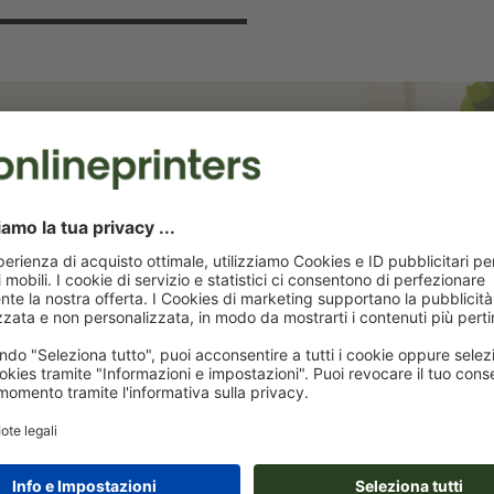
 risparmia il 15%!
terremo aggiornati sulle promozioni
ta dello sconto di benvenuto!