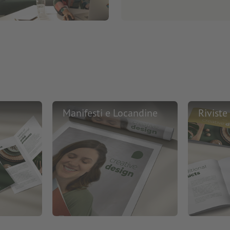
Manifesti e Locandine
Riviste