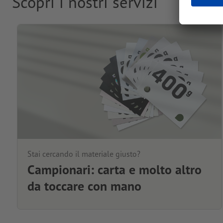
Scopri i nostri servizi
Stai cercando il materiale giusto?
Campionari: carta e molto altro
da toccare con mano