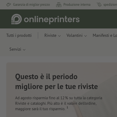
Garanzia di miglior prezzo
Produzione interna
spedizion
Tutti i prodotti
Riviste
Volantini
Manifesti e L
Servizi
Nuovi taccuini
Con materiali innovativi ricavati da scarti di mele e
plastica recuperata dall’oceano
Ordina ora