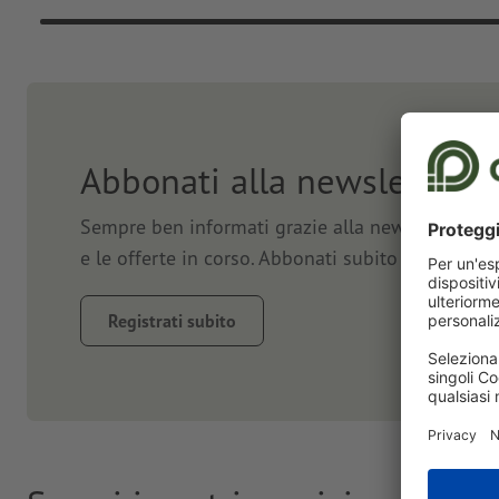
Abbonati alla newsletter e
Sempre ben informati grazie alla newsletter. Vi 
e le offerte in corso. Abbonati subito e approfit
Registrati subito