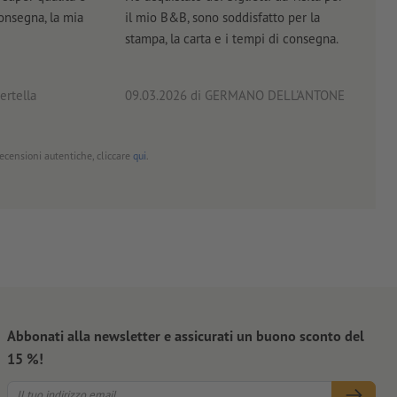
consegna, la mia
il mio B&B, sono soddisfatto per la
servi
stampa, la carta e i tempi di consegna.
prof
ertella
09.03.2026
di GERMANO DELL'ANTONE
18.0
 recensioni autentiche, cliccare
qui
.
Abbonati alla newsletter e assicurati un buono sconto del
15 %!