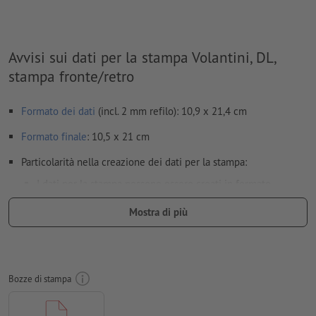
Avvisi sui dati per la stampa Volantini, DL,
stampa fronte/retro
Formato dei dati
(incl. 2 mm refilo): 10,9 x 21,4 cm
Formato
finale
: 10,5 x 21 cm
Particolarità nella creazione dei dati per la stampa:
I dati per la stampa possono essere creati in formato
verticale od orizzontale. Si prega di adattarli di
Mostra di più
conseguenza.
per evitare che il motivo appaia sul lato superiore del
prodotto stampato, tenere conto del
senso di lettura
nei dati
per la stampa
Bozze di stampa
Risoluzione:
300 dpi