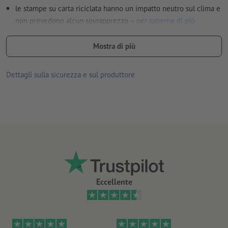
le stampe su carta riciclata hanno un impatto neutro sul clima e
non prevedono alcun sovrapprezzo –
per saperne di più
Suggerimenti per i formati:
Mostra di più
DL, A5 e formato cartoline A6 che stanno comodamente in
mano, adatti per i punti vendita
Dettagli sulla sicurezza e sul produttore
A7 e A8 per campagne di distribuzione: i formati piccoli
sono pratici da mettere in tasca
A4 per un gran numero di informazioni o domande
forme o dimensioni inconsuete, come volantini quadrati e
rotondi, particolarmente efficaci sotto il profilo pubblicitario
per risvegliare la curiosità di chi li riceve
più alta è la grammatura, maggiori sono la resistenza e l’opacità
Eccellente
della carta
Qual è la carta giusta? La nostra
guida ai materiali
rappresenta
un valido aiuto