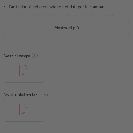
Particolarità nella creazione dei dati per la stampa:
Le spille possono essere applicate solo in orizzontale.
Orientiamo sempre i dati di stampa per adattarli alla
Mostra di più
direzione di lettura affinché non risultino capovolti.
dimensione carattere: almeno 8 pt
Distanza di sicurezza:
2 mm distanza dei testi/delle
Bozze di stampa
informazioni dal bordo del formato finale per evitare un punto
di taglio indesiderato.
Risoluzione:
300 dpi
caratteri
devono essere completamente incorporati o convertiti
in curve
Avvisi sui dati per la stampa
Modalità colori:
CMYK, FOGRA51 (PSO Coated v3) per carte
patinate, FOGRA52 (PSO Uncoated v3 FOGRA52) per carte non
patinate
Non correggiamo
errori di ortografia e sintassi