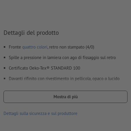
Non controlliamo le
impostazioni di sovrastampa
I
commenti
vengono cancellati e non stampati
I contenuti dei
campi
modulo
vengono stampati
Dettagli del prodotto
Come si creano correttamente i dati di stampa?
Fronte
quattro colori
, retro non stampato (4/0)
Spille a pressione in lamiera con ago di fissaggio sul retro
Certificato Oeko-Tex® STANDARD 100
Davanti rifinito con rivestimento in pellicola, opaco o lucido
Nei dati per la stampa occorre creare su ciascun lato un
margine di abbondanza di ulteriori 5 mm rispetto al formato
Mostra di più
finale.
Dettagli sulla sicurezza e sul produttore
Per i motivi di stampa circolari suggeriamo spille a partire da 37
mm; per ragioni di natura tecnico-produttiva, infatti, sulle spille
da 25 mm i motivi potrebbero apparire decentrati.