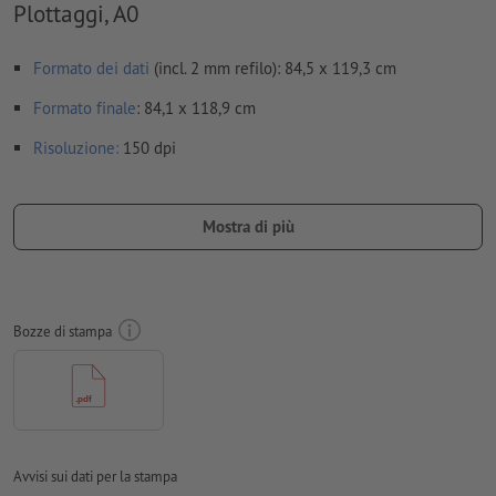
Plottaggi, A0
Formato dei dati
(incl. 2 mm refilo): 84,5 x 119,3 cm
Formato
finale
: 84,1 x 118,9 cm
Risoluzione:
150 dpi
Creare il documento con 2 mm di
refilo
sui lati e le
informazioni importanti ad almeno 4 mm di distanza dal
Mostra di più
formato finale
caratteri
devono essere completamente incorporati o convertiti
in curve
Bozze di stampa
Modalità colori:
CMYK, FOGRA51 (PSO Coated v3) per carte
patinate, FOGRA52 (PSO Uncoated v3 FOGRA52) per carte non
patinate
Non correggiamo
errori di ortografia e sintassi
Avvisi sui dati per la stampa
Non controlliamo le
impostazioni di sovrastampa