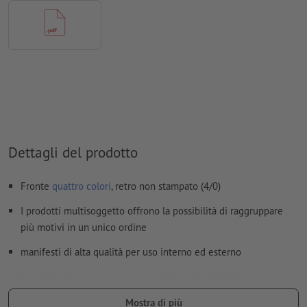
I
commenti
vengono cancellati e non stampati
I contenuti dei
campi
modulo
vengono stampati
Come si creano correttamente i dati di stampa?
Dettagli del prodotto
Fronte
quattro colori
, retro non stampato (4/0)
I prodotti multisoggetto offrono la possibilità di raggruppare
più motivi in un unico ordine
manifesti di alta qualità per uso interno ed esterno
Lasciati ispirare e risparmia con le banche dati di immagini
gratuite.
Qui
ne puoi trovare alcune.
Mostra di più