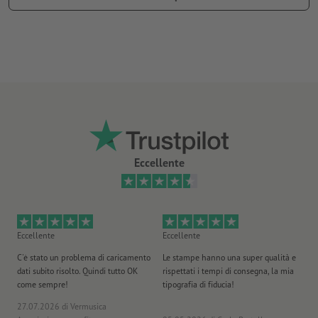
consegna: arrotolata
Eccellente
Eccellente
Eccellente
Ec
C'è stato un problema di caricamento
Le stampe hanno una super qualità e
Ho 
dati subito risolto. Quindi tutto OK
rispettati i tempi di consegna, la mia
il
come sempre!
tipografia di fiducia!
st
27.07.2026
di Vermusica
09