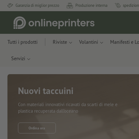
Garanzia di miglior prezzo
Produzione interna
spedizion
Tutti i prodotti
Riviste
Volantini
Manifesti e L
Servizi
Nuovi taccuini
Con materiali innovativi ricavati da scarti di mele e
plastica recuperata dall’oceano
Ordina ora