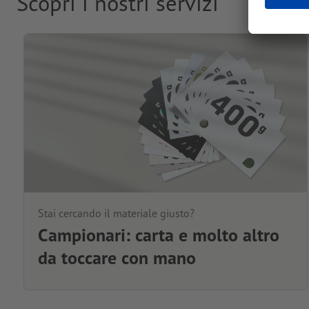
Scopri i nostri servizi
Stai cercando il materiale giusto?
Campionari: carta e molto altro
da toccare con mano