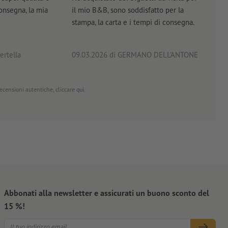
consegna, la mia
il mio B&B, sono soddisfatto per la
servi
stampa, la carta e i tempi di consegna.
prof
ertella
09.03.2026
di GERMANO DELL'ANTONE
18.0
 recensioni autentiche, cliccare
qui
.
Abbonati alla newsletter e assicurati un buono sconto del
15 %!