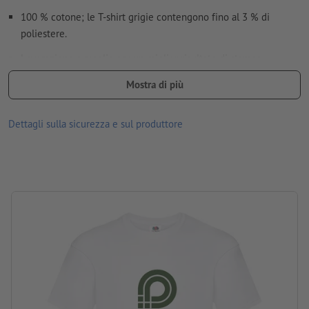
100 % cotone; le T-shirt grigie contengono fino al 3 % di
poliestere.
Lavorazione a maglia per un miglior risultato di stampa.
Disponibili in diverse misure e colori,
Mostra di più
davanti e/o retro stampabili con diversi motivi.
Dettagli sulla sicurezza e sul produttore
Lavabili a max. 30 °C. Prima del lavaggio, girare i capi al
rovescio in modo che la stampa si trovi all’interno.
Grammatura: 145 g/m² (bianco: 135 g/m²)
marca: Fruit of the Loom
lavorazione: stampa serigrafica