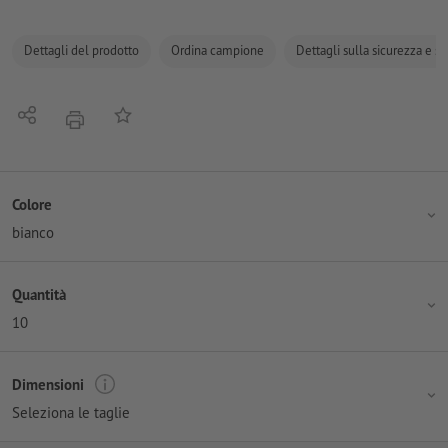
Dettagli del prodotto
Ordina campione
Dettagli sulla sicurezza e s
Condividi
alla lista preferiti
stampare
Colore
bianco
Quantità
10
Dimensioni
Seleziona le taglie