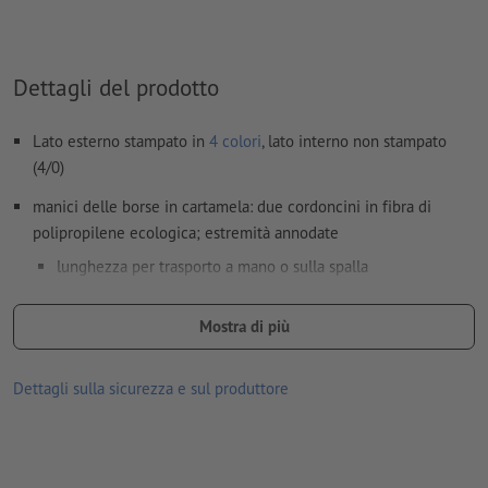
Dettagli del prodotto
Lato esterno stampato in
4 colori
, lato interno non stampato
(4/0)
manici delle borse in cartamela: due cordoncini in fibra di
polipropilene ecologica; estremità annodate
lunghezza per trasporto a mano o sulla spalla
spessore dei cordoncini: 6 mm o 10 mm (con imbottitura in
Mostra di più
cotone extra morbida)
colori: crema
Dettagli sulla sicurezza e sul produttore
manici delle borse in carta erba: due cordoncini in 100 %
cotone; estremità annodate
lunghezza per trasporto a mano o sulla spalla