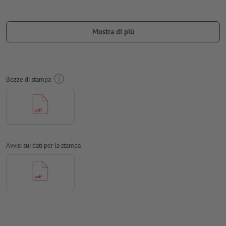
Creare il documento con 3 mm di
refilo
sui lati e le
informazioni importanti ad almeno 5 mm di distanza dal
Mostra di più
formato finale
caratteri
devono essere completamente incorporati o convertiti
in curve
Bozze di stampa
Modalità colori:
CMYK, FOGRA51 (PSO Coated v3)
Non correggiamo
errori di ortografia e sintassi
Non controlliamo le
impostazioni di sovrastampa
I
commenti
vengono cancellati e non stampati
Avvisi sui dati per la stampa
I contenuti dei
campi
modulo
vengono stampati
Come si creano correttamente i dati di stampa?