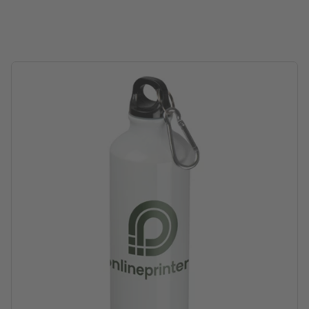
Capacità: 400 ml
lavorazione: stampa per sublimazione
Posizione di stampa: tutto attorno alla tazza