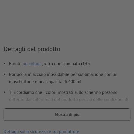
I file PDF pronti per la stampa devono contenere solo i
vettori; le immagini e i modelli in formato JPEG o TIFF non
sono ritenuti idonei
Ulteriori informazioni e suggerimenti in merito ai
dati
vettoriali
si trovano nel nostro Centro assistenza.
Dettagli del prodotto
Non correggiamo
errori di ortografia e sintassi
Fronte
un colore
, retro non stampato (1/0)
Come si creano correttamente i dati di stampa?
Borraccia in acciaio inossidabile per sublimazione con un
moschettone e una capacità di 400 ml
Ti ricordiamo che i colori mostrati sullo schermo possono
differire dai colori reali del prodotto per via delle condizioni di
illuminazione o delle impostazioni del monitor.
Mostra di più
Materiale: alluminio, polipropilene (PP), silicone
Imballaggio: cartone
Dettagli sulla sicurezza e sul produttore