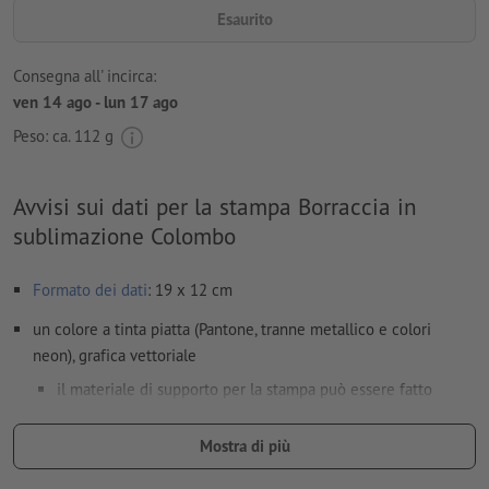
Esaurito
Consegna all' incirca:
ven 14 ago - lun 17 ago
Peso: ca.
112 g
Avvisi sui dati per la stampa Borraccia in
sublimazione Colombo
Formato dei dati
: 19 x 12 cm
un colore a tinta piatta (Pantone, tranne metallico e colori
neon), grafica vettoriale
il materiale di supporto per la stampa può essere fatto
trasparire con il
colore bianco
Mostra di più
dimensione carattere: almeno 12 pt; linea più sottile del
carattere: 0,45 mm