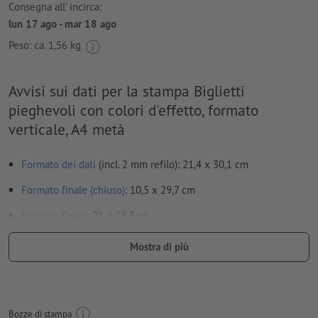
Consegna all' incirca:
lun 17 ago - mar 18 ago
Peso: ca.
1,56 kg
Avvisi sui dati per la stampa Biglietti
pieghevoli con colori d'effetto, formato
verticale, A4 metà
Formato dei dati
(incl. 2 mm refilo): 21,4 x 30,1 cm
Formato finale (chiuso)
: 10,5 x 29,7 cm
Formato
finale
: 21 x 29,7 cm
Particolarità nella creazione dei dati per la stampa:
Mostra di più
Puoi trovare maggiori dettagli riguardo i dati per la stampa
dei colori d'effetto nella sezione “Mostra di più”.
Non creare i dati per la stampa dei pieghevoli come pagine
Bozze di stampa