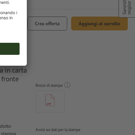
miglior prezzo
Garanzia di
€ 64,92
Crea offerta
Aggiungi al carrello
ncl. 22% IVA
a in carta
 fronte
Bozze di stampa
odotto
Avvisi sui dati per la stampa
a stampa