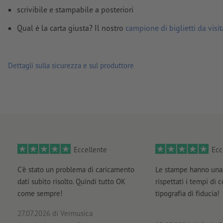
Come si creano correttamente i dati di stampa?
scrivibile e stampabile a posteriori
Qual è la carta giusta? Il nostro
campione di biglietti da visit
Dettagli sulla sicurezza e sul produttore
Eccellente
Ecc
C'è stato un problema di caricamento
Le stampe hanno una 
dati subito risolto. Quindi tutto OK
rispettati i tempi di 
come sempre!
tipografia di fiducia!
27.07.2026
di Vermusica