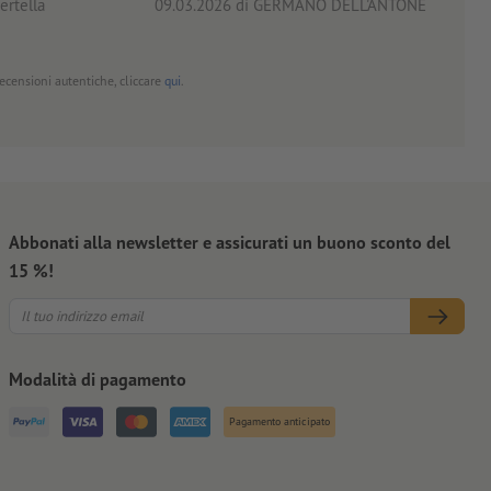
ertella
09.03.2026
di GERMANO DELL'ANTONE
18.0
 recensioni autentiche, cliccare
qui
.
Abbonati alla newsletter e assicurati un buono sconto del
15 %!
Modalità di pagamento
Pagamento anticipato