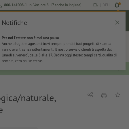
800-141008
(Lun.-Ven. ore 8-17 anche in inglese)
ITA
|
DEU
Notifiche
Login
Aiuto
Lista preferiti
Carrello
Per noi l'estate non è mai una pausa
ti
Per l'ufficio
Adesivi
Articoli promozionali
Anche a luglio e agosto ci trovi sempre pronti: i tuoi progetti di stampa
vanno avanti senza rallentamenti. Il nostro servizio clienti ti aspetta dal
lunedì al venerdì, dalle 8 alle 17. Ordina oggi stesso: tempi certi, qualità di
sempre, zero pause estive.
ogica/naturale,
stampare
Condividi
alla list
e