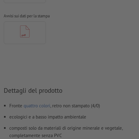
Non correggiamo
errori di ortografia e sintassi
Avvisi sui dati per la stampa
Non controlliamo le
impostazioni di sovrastampa
In generale, è necessario ridurre le
trasparenze
I
commenti
vengono cancellati e non stampati
I contenuti dei
campi
modulo
vengono stampati
Come si creano correttamente i dati di stampa?
Dettagli del prodotto
Fronte
quattro colori
, retro non stampato (4/0)
ecologici e a basso impatto ambientale
composti solo da materiali di origine minerale e vegetale,
completamente senza PVC