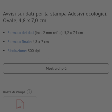
Avvisi sui dati per la stampa Adesivi ecologici,
Ovale, 4,8 x 7,0 cm
Formato dei dati
(incl. 2 mm refilo): 5,2 x 7,4 cm
Formato
finale
: 4,8 x 7 cm
Risoluzione:
300 dpi
Creare il documento con 2 mm di
refilo
sui lati e le
informazioni importanti ad almeno 4 mm di distanza dal
Mostra di più
formato finale
caratteri
devono essere completamente incorporati o convertiti
in curve
Bozze di stampa
Modalità colori:
CMYK, FOGRA51 (PSO Coated v3) per carte
patinate, FOGRA52 (PSO Uncoated v3 FOGRA52) per carte non
patinate