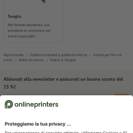
Tovaglie
Nel formato desiderato: una
precisione al centimetro, per
eventi impeccabili
Pagina iniziale
Pubblicità standard & pubblicità esterna
Sistemi per fiere ed
eventi
Mobili da esterno
Fodere & Tovaglie
Abbonati alla newsletter e assicurati un buono sconto del
15 %!
Chi siamo
Azienda
Servizio