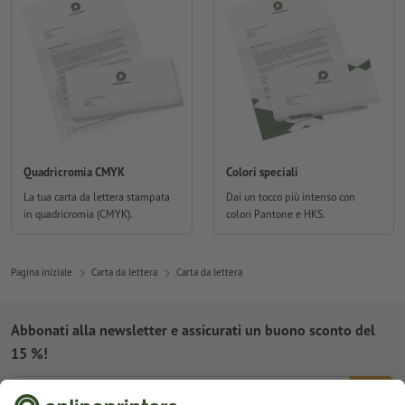
Quadricromia CMYK
Colori speciali
La tua carta da lettera stampata
Dai un tocco più intenso con
in quadricromia (CMYK).
colori Pantone e HKS.
Pagina iniziale
Carta da lettera
Carta da lettera
Abbonati alla newsletter e assicurati un buono sconto del
15 %!