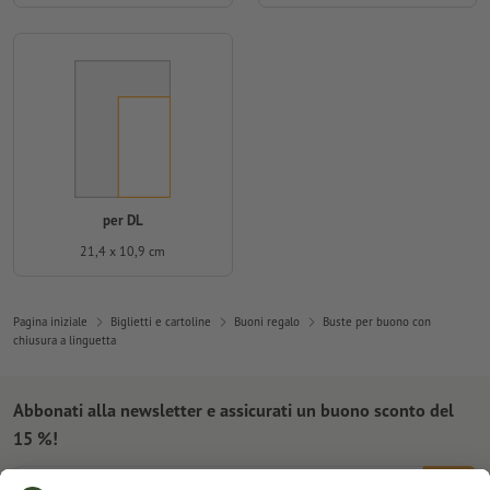
per DL
21,4 x 10,9 cm
Pagina iniziale
Biglietti e cartoline
Buoni regalo
Buste per buono con
chiusura a linguetta
Abbonati alla newsletter e assicurati un buono sconto del
15 %!