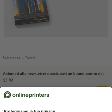
Pagina iniziale
Taccuini
Abbonati alla newsletter e assicurati un buono sconto del
15 %!
Chi siamo