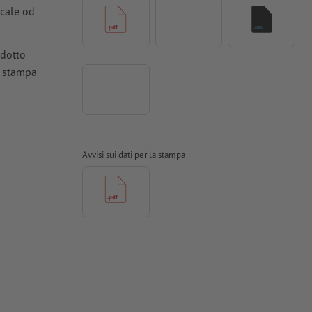
icale od
odotto
a stampa
ioni
Avvisi sui dati per la stampa
ti in curve
tinate,
e