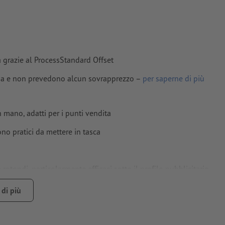
a grazie al ProcessStandard Offset
lima e non prevedono alcun sovrapprezzo –
per saperne di più
mano, adatti per i punti vendita
ono pratici da mettere in tasca
otondi, particolarmente efficaci sotto il profilo pubblicitario
di più
ità della carta
a un valido aiuto