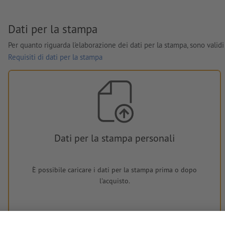
Dati per la stampa
Per quanto riguarda l'elaborazione dei dati per la stampa, sono validi 
Requisiti di dati per la stampa
Dati per la stampa personali
È possibile caricare i dati per la stampa prima o dopo
l'acquisto.
Carica adesso