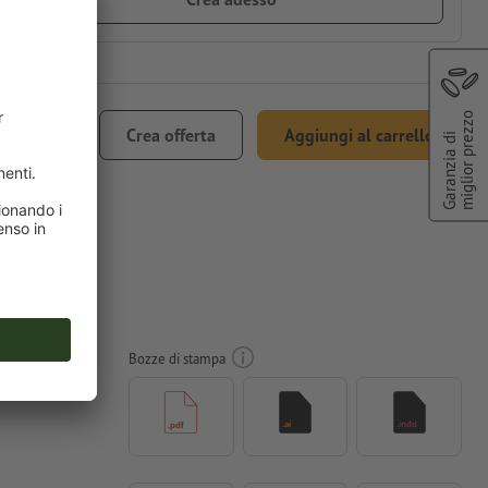
miglior prezzo
€ 68,04
Crea offerta
Aggiungi al carrello
Garanzia di
ncl. 22% IVA
to CD,
Bozze di stampa