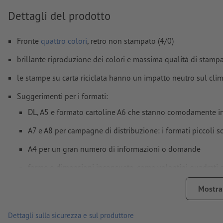
I contenuti dei
campi
modulo
vengono stampati
Dettagli del prodotto
Come si creano correttamente i dati di stampa?
Fronte
quattro colori
, retro non stampato (4/0)
brillante riproduzione dei colori e massima qualità di stamp
le stampe su carta riciclata hanno un impatto neutro sul c
Suggerimenti per i formati:
DL, A5 e formato cartoline A6 che stanno comodamente in 
A7 e A8 per campagne di distribuzione: i formati piccoli s
A4 per un gran numero di informazioni o domande
forme o dimensioni inconsuete, come volantini quadrati e r
per risvegliare la curiosità di chi li riceve
Mostra 
più alta è la grammatura, maggiori sono la resistenza e l’opac
Dettagli sulla sicurezza e sul produttore
Qual è la carta giusta? La nostra
guida ai materiali
rappresent