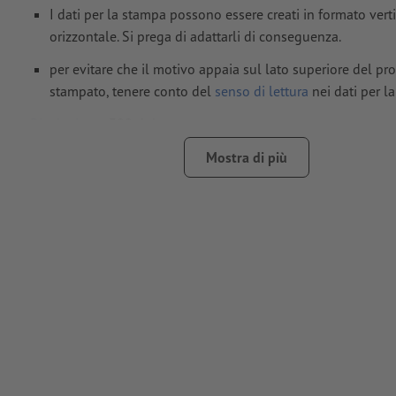
I dati per la stampa possono essere creati in formato vert
orizzontale. Si prega di adattarli di conseguenza.
per evitare che il motivo appaia sul lato superiore del pr
stampato, tenere conto del
senso di lettura
nei dati per l
Risoluzione:
300 dpi
Creare il documento con 2 mm di
refilo
sui lati e le informaz
Mostra di più
importanti ad almeno 4 mm di distanza dal formato finale
caratteri
devono essere completamente incorporati o converti
Modalità colori:
CMYK, FOGRA51 (PSO Coated v3) per carte pa
FOGRA52 (PSO Uncoated v3 FOGRA52) per carte non patinat
Non correggiamo
errori di ortografia e sintassi
Non controlliamo le
impostazioni di sovrastampa
I
commenti
vengono cancellati e non stampati