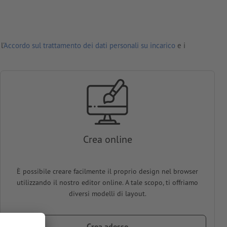
l'
Accordo sul trattamento dei dati personali su incarico
e i
Crea online
È possibile creare facilmente il proprio design nel browser
utilizzando il nostro editor online. A tale scopo, ti offriamo
diversi modelli di layout.
Crea adesso