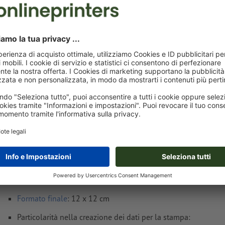
Consegna all' incirca:
€ 55,77
gio 13 ago - ven 14 ago
IVA esclusa
i
Peso: ca.
9,35 kg
Avvisi sui dati per la stampa Volantini, Forma
stampa solo fronte
Formato dei dati
(incl. 2 mm refilo): 12,4 x 12,4 cm
Formato
finale
: 12 x 12 cm
Particolarità nella creazione dei dati per la stampa: