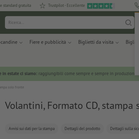
e standard gratuita
Trustpilot - Eccellente
ocandine
Fiere e pubblicità
Biglietti da visita
Bigliet
 in estate ci siamo:
raggiungibili come sempre e sempre in produzione.
tampa solo fronte
Volantini, Formato CD, stampa 
Avvisi sui dati per la stampa
Dettagli del prodotto
Dettagli sulla si