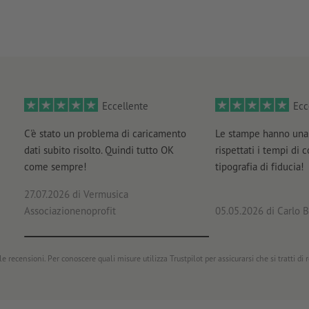
scopri i nostri
volantini con finitura
o i nostri
volantini ecolog
Eccellente
Ecc
C'è stato un problema di caricamento
Le stampe hanno una 
dati subito risolto. Quindi tutto OK
rispettati i tempi di 
come sempre!
tipografia di fiducia!
27.07.2026
di Vermusica
Associazionenoprofit
05.05.2026
di Carlo B
e recensioni. Per conoscere quali misure utilizza Trustpilot per assicurarsi che si tratti di