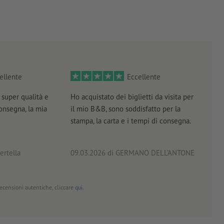
ici
ellente
Eccellente
super qualità e
Ho acquistato dei biglietti da visita per
Otti
consegna, la mia
il mio B&B, sono soddisfatto per la
servi
stampa, la carta e i tempi di consegna.
prof
ertella
09.03.2026
di GERMANO DELL'ANTONE
18.0
 recensioni autentiche, cliccare
qui
.