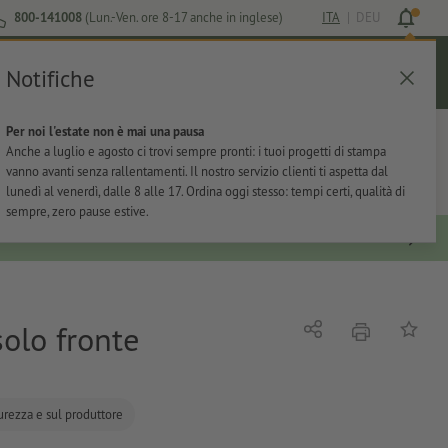
800-141008
(Lun.-Ven. ore 8-17 anche in inglese)
ITA
|
DEU
Notifiche
Login
Aiuto
Lista preferiti
Carrello
Per noi l'estate non è mai una pausa
ti
Per l'ufficio
Adesivi
Articoli promozionali
Anche a luglio e agosto ci trovi sempre pronti: i tuoi progetti di stampa
vanno avanti senza rallentamenti. Il nostro servizio clienti ti aspetta dal
lunedì al venerdì, dalle 8 alle 17. Ordina oggi stesso: tempi certi, qualità di
sempre, zero pause estive.
solo fronte
stampare
Condividi
alla list
curezza e sul produttore