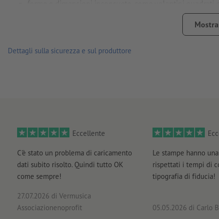
forme o dimensioni inconsuete, come volantini quadrati e r
per risvegliare la curiosità di chi li riceve
Mostra 
più alta è la grammatura, maggiori sono la resistenza e l’opac
Dettagli sulla sicurezza e sul produttore
Qual è la carta giusta? La nostra
guida ai materiali
rappresent
scopri i nostri
volantini con finitura
o i nostri
volantini ecolog
Eccellente
Ecc
C'è stato un problema di caricamento
Le stampe hanno una 
dati subito risolto. Quindi tutto OK
rispettati i tempi di 
come sempre!
tipografia di fiducia!
27.07.2026
di Vermusica
Associazionenoprofit
05.05.2026
di Carlo B