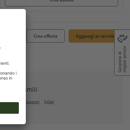
€ 31,51
Crea offerta
Aggiungi al carrello
ncl. 22% IVA
miglior prezzo
Garanzia di
Prodotti simili
egnalibro
Coupon
Inlay