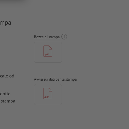
tampa
Bozze di stampa
icale od
Avvisi sui dati per la stampa
odotto
a stampa
ioni