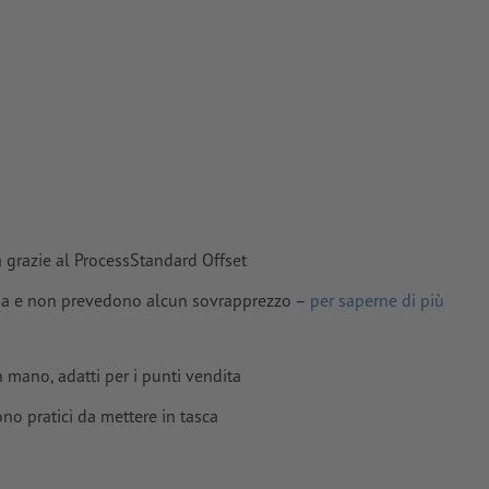
ti in curve
tinate,
e
a grazie al ProcessStandard Offset
lima e non prevedono alcun sovrapprezzo –
per saperne di più
mano, adatti per i punti vendita
ono pratici da mettere in tasca