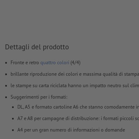
importanti ad almeno 4 mm di distanza dal formato finale
caratteri
devono essere completamente incorporati o converti
Modalità colori:
CMYK, FOGRA51 (PSO Coated v3) per carte pa
FOGRA52 (PSO Uncoated v3 FOGRA52) per carte non patinat
Non correggiamo
errori di ortografia e sintassi
Dettagli del prodotto
Non controlliamo le
impostazioni di sovrastampa
Fronte e retro
quattro colori
(4/4)
I
commenti
vengono cancellati e non stampati
brillante riproduzione dei colori e massima qualità di stamp
I contenuti dei
campi
modulo
vengono stampati
le stampe su carta riciclata hanno un impatto neutro sul c
Come si creano correttamente i dati di stampa?
Suggerimenti per i formati:
DL, A5 e formato cartoline A6 che stanno comodamente in 
A7 e A8 per campagne di distribuzione: i formati piccoli s
A4 per un gran numero di informazioni o domande