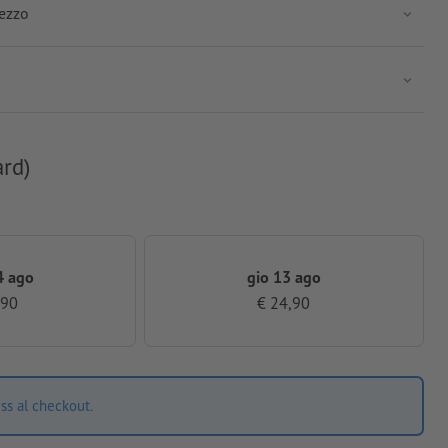
rezzo
ard)
4 ago
gio 13 ago
,90
€ 24,90
ss al checkout.