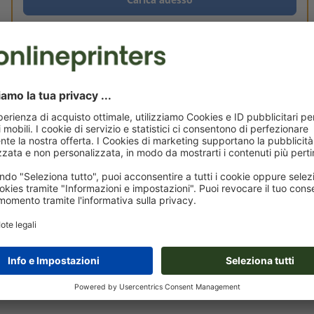
Consegna all' incirca:
€ 25,83
lun 17 ago
IVA esclusa
i
Peso: ca.
252,5 g
Volantini, A7, stampa fronte/retro
Volantini A8
Volantini A6
Volantini A5
S