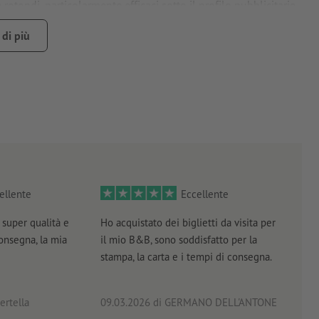
otondi, particolarmente efficaci sotto il profilo pubblicitario
di più
ità della carta
a un valido aiuto
ici
ellente
Eccellente
super qualità e
Ho acquistato dei biglietti da visita per
Otti
consegna, la mia
il mio B&B, sono soddisfatto per la
servi
stampa, la carta e i tempi di consegna.
prof
ertella
09.03.2026
di GERMANO DELL'ANTONE
18.0