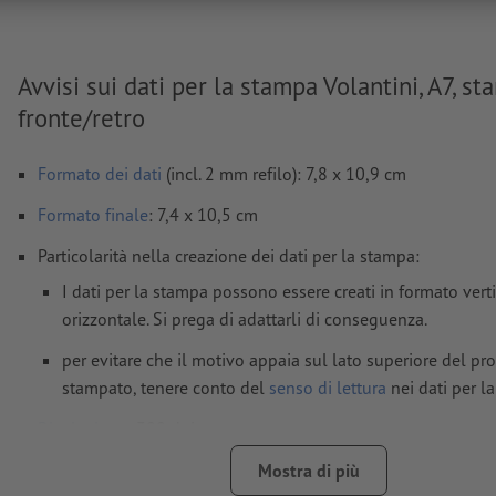
Avvisi sui dati per la stampa Volantini, A7, s
fronte/retro
Formato dei dati
(incl. 2 mm refilo): 7,8 x 10,9 cm
Formato
finale
: 7,4 x 10,5 cm
Particolarità nella creazione dei dati per la stampa:
I dati per la stampa possono essere creati in formato vert
orizzontale. Si prega di adattarli di conseguenza.
per evitare che il motivo appaia sul lato superiore del pr
stampato, tenere conto del
senso di lettura
nei dati per l
Risoluzione:
300 dpi
Creare il documento con 2 mm di
refilo
sui lati e le informaz
Mostra di più