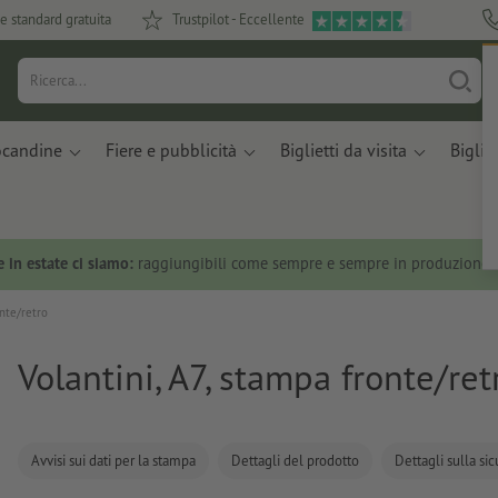
e standard gratuita
Trustpilot - Eccellente
ocandine
Fiere e pubblicità
Biglietti da visita
Bigliet
 in estate ci siamo:
raggiungibili come sempre e sempre in produzione.
onte/retro
Volantini, A7, stampa fronte/ret
Avvisi sui dati per la stampa
Dettagli del prodotto
Dettagli sulla si