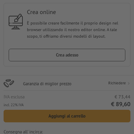
Crea online
È possibile creare facilmente il proprio design nel
browser utilizzando il nostro editor online. A tale
scopo, ti offriamo diversi modelli di layout.
Crea adesso
Richiedere
Garanzia di miglior prezzo
IVA esclusa
€ 73,44
€ 89,60
incl. 22% IVA
Aggiungi al carrello
Consegna all' incirca: