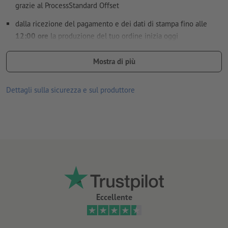
grazie al ProcessStandard Offset
dalla ricezione del pagamento e dei dati di stampa fino alle
12:00 ore
la produzione del tuo ordine inizia oggi
quando effettui un ordine di stampa su carta patinata da 90
Mostra di più
g/m² o 115 g/m², ci riserviamo di impiegare carta patinata di
qualità superiore, completamente senza costi aggiuntivi per te
Dettagli sulla sicurezza e sul produttore
Eccellente