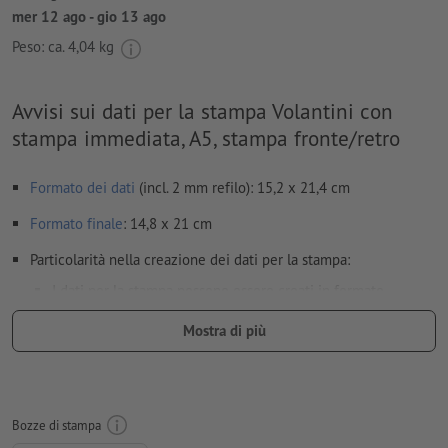
mer 12 ago - gio 13 ago
Peso: ca.
4,04 kg
Avvisi sui dati per la stampa Volantini con
stampa immediata, A5, stampa fronte/retro
Formato dei dati
(incl. 2 mm refilo): 15,2 x 21,4 cm
Formato
finale
: 14,8 x 21 cm
Particolarità nella creazione dei dati per la stampa:
I dati per la stampa possono essere creati in formato
verticale od orizzontale. Si prega di adattarli di
Mostra di più
conseguenza.
per evitare che il motivo appaia sul lato superiore del
prodotto stampato, tenere conto del
senso di lettura
nei dati
per la stampa
Bozze di stampa