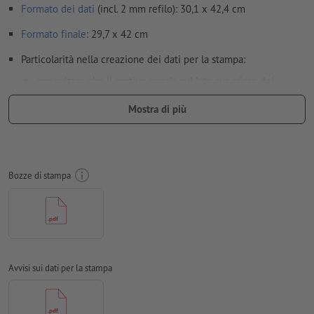
Formato dei dati
(incl. 2 mm refilo): 30,1 x 42,4 cm
Formato
finale
: 29,7 x 42 cm
Particolarità nella creazione dei dati per la stampa:
per evitare che il motivo appaia sul lato superiore del
prodotto stampato, tenere conto del
senso di lettura
nei dati
Mostra di più
per la stampa
Risoluzione:
300 dpi
Creare il documento con 2 mm di
refilo
sui lati e le
Bozze di stampa
informazioni importanti ad almeno 4 mm di distanza dal
formato finale
caratteri
devono essere completamente incorporati o convertiti
in curve
Modalità colori:
CMYK, FOGRA51 (PSO Coated v3) per carte
Avvisi sui dati per la stampa
patinate, FOGRA52 (PSO Uncoated v3 FOGRA52) per carte non
patinate