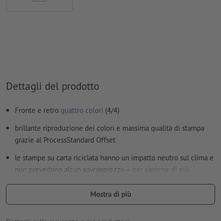
Non correggiamo
errori di ortografia e sintassi
Non controlliamo le
impostazioni di sovrastampa
I
commenti
vengono cancellati e non stampati
I contenuti dei
campi
modulo
vengono stampati
Dettagli del prodotto
Come si creano correttamente i dati di stampa?
Fronte e retro
quattro colori
(4/4)
brillante riproduzione dei colori e massima qualità di stampa
grazie al ProcessStandard Offset
le stampe su carta riciclata hanno un impatto neutro sul clima e
non prevedono alcun sovrapprezzo –
per saperne di più
più alta è la grammatura, maggiori sono la resistenza e l’opacità
Mostra di più
della carta
per volantini con una marcia in più: scopri i nostri
volantini con