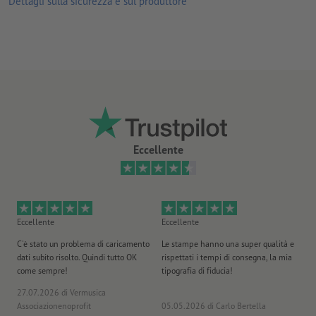
Dettagli sulla sicurezza e sul produttore
finitura
Eccellente
Eccellente
Eccellente
Ec
C'è stato un problema di caricamento
Le stampe hanno una super qualità e
Ho 
dati subito risolto. Quindi tutto OK
rispettati i tempi di consegna, la mia
il
come sempre!
tipografia di fiducia!
st
27.07.2026
di Vermusica
09
Associazionenoprofit
05.05.2026
di Carlo Bertella
DE