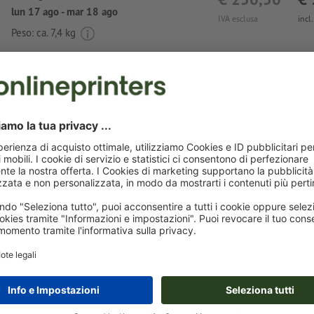
lun 17 ago - mar 18 ago
IVA esclusa
incl
Peso: ca.
7,4 kg
Avvisi sui dati per la stampa Strumento di a
multiuso Odessa
Formato dei dati
: 4 x 0,8 cm
Non correggiamo
errori di ortografia e sintassi
Come colori per il motivo è possibile scegliere fino a un ma
colori speciali
.
Nomina i campi di colore con il nome del colore target de
cromatica Pantone FORMULA GUIDE Solid Coated (ad es. 
C").