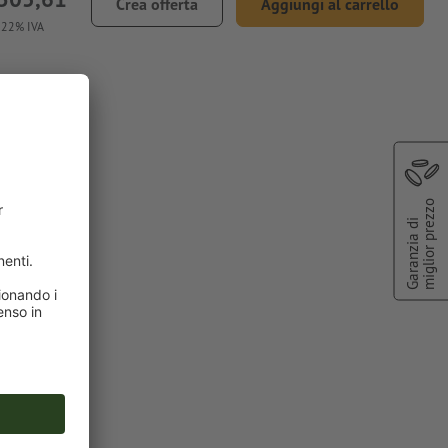
Crea offerta
Aggiungi al carrello
. 22% IVA
pertura
miglior prezzo
Garanzia di
ssimo di due
ll'area
"Pantone 286