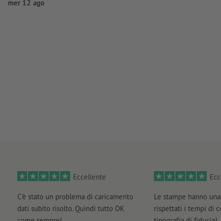
mer 12 ago
Eccellente
Ecc
C'è stato un problema di caricamento
Le stampe hanno una 
dati subito risolto. Quindi tutto OK
rispettati i tempi di 
come sempre!
tipografia di fiducia!