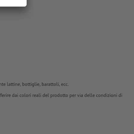
sponibili come
ore a tinta
lver”
sparire con il
tori; le
enuti idonei
oriali
si
 lattine, bottiglie, barattoli, ecc.
erire dai colori reali del prodotto per via delle condizioni di