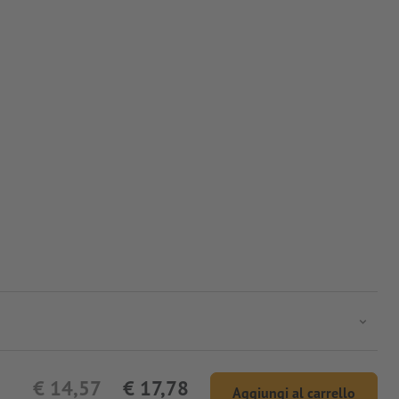
€ 14,57
€ 17,78
Aggiungi al carrello