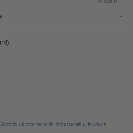
IVA esclusa
e)
ard)
l'
Accordo sul trattamento dei dati personali su incarico
e i