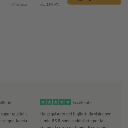
IVA esclusa
incl. 22% IVA
ellente
Eccellente
super qualità e
Ho acquistato dei biglietti da visita per
Otti
consegna, la mia
il mio B&B, sono soddisfatto per la
servi
stampa, la carta e i tempi di consegna.
prof