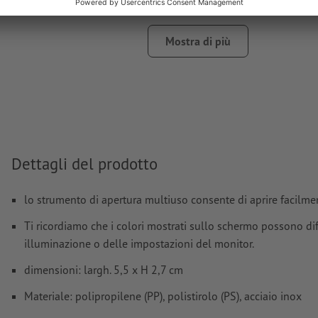
Non sono possibili né i colori metallizzati né neon.
L’oro (Pantone 871 C) e l’argento (Pantone 877 C) sono di
Mostra di più
colori di stampa. La preghiamo pertanto di nominare il col
piatta applicato nei Suoi dati di stampa in “gold” (oro) o “si
(argento)
il materiale di supporto per la stampa può essere fatto tra
colore bianco
I file PDF pronti per la stampa devono contenere solo i vet
Dettagli del prodotto
immagini e i modelli in formato JPEG o TIFF non sono rit
Ulteriori informazioni e suggerimenti in merito ai
dati vett
lo strumento di apertura multiuso consente di aprire facilmente
trovano nel nostro Centro assistenza.
Ti ricordiamo che i colori mostrati sullo schermo possono diff
illuminazione o delle impostazioni del monitor.
Come si creano correttamente i dati di stampa?
dimensioni: largh. 5,5 x H 2,7 cm
Materiale: polipropilene (PP), polistirolo (PS), acciaio inox