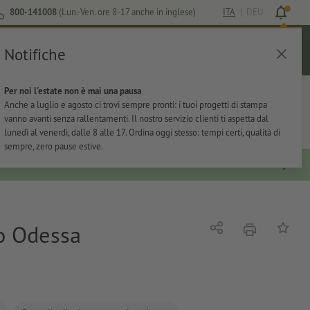
800-141008
(Lun.-Ven. ore 8-17 anche in inglese)
ITA
|
DEU
Notifiche
Login
Aiuto
Lista preferiti
Carrello
Per noi l'estate non è mai una pausa
ti
Per l'ufficio
Adesivi
Articoli promozionali
Anche a luglio e agosto ci trovi sempre pronti: i tuoi progetti di stampa
vanno avanti senza rallentamenti. Il nostro servizio clienti ti aspetta dal
lunedì al venerdì, dalle 8 alle 17. Ordina oggi stesso: tempi certi, qualità di
sempre, zero pause estive.
o Odessa
stampare
Condividi
alla list