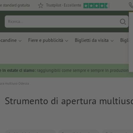
e standard gratuita
Trustpilot - Eccellente
ocandine
Fiere e pubblicità
Biglietti da visita
Bigliet
 in estate ci siamo:
raggiungibili come sempre e sempre in produzione.
ura multiuso Odessa
Strumento di apertura multius