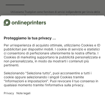
metallo
Utilizziamo Trustpilot come fornitore di servizi indipendente per linvio delle
recensioni. Per conoscere quali misure utilizza Trustpilot per assicurarsi che
si tratti di recensioni autentiche, cliccare
qui
.
Pagina iniziale
Pubblicità standard & pubblicità esterna
Stampa in grande
formato & pubblicità esterna
Striscioni
Striscioni, colori 4/0
Striscioni, 250 x
200 cm
Abbonati alla newsletter e assicurati un buono sconto del
15 %!
Chi siamo
Azienda