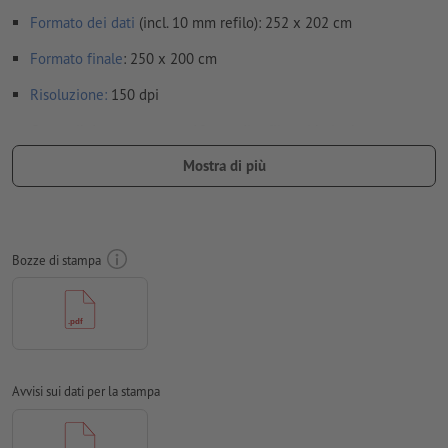
Formato dei dati
(incl. 10 mm refilo): 252 x 202 cm
Formato
finale
: 250 x 200 cm
Risoluzione:
150 dpi
Creare il documento con 10 mm di
refilo
sui lati e le
informazioni importanti ad almeno 50 mm di distanza dal
Mostra di più
formato finale
caratteri
devono essere completamente incorporati o convertiti
in curve
Bozze di stampa
Modalità colori:
CMYK, FOGRA51 (PSO Coated v3)
Non correggiamo
errori di ortografia e sintassi
Non controlliamo le
impostazioni di sovrastampa
I
commenti
vengono cancellati e non stampati
Avvisi sui dati per la stampa
I contenuti dei
campi
modulo
vengono stampati