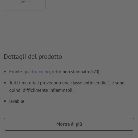
Come si creano correttamente i dati di stampa?
Dettagli del prodotto
Fronte
quattro colori
, retro non stampato (4/0)
Tutti i materiali prevedono una classe antincendio 1 e sono
quindi difficilmente infiammabili.
lavabile
Occhielli opzionali realizzati a distanza di circa 50 cm tutto
intorno sui bordi per un facile fissaggio.
Mostra di più
Gli occhielli vengono posizionati seguendo il senso di lettura