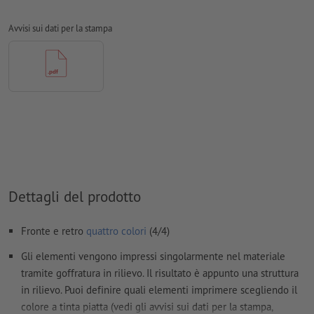
Creare il documento con 3 mm di
refilo
sui lati e le
informazioni importanti ad almeno 4 mm di distanza dal
Avvisi sui dati per la stampa
formato finale
caratteri
devono essere completamente incorporati o convertiti
in curve
Modalità colori:
CMYK, FOGRA52 (PSO Uncoated v3 FOGRA52)
per carte non patinate
Non correggiamo
errori di ortografia e sintassi
Non controlliamo le
impostazioni di sovrastampa
Dettagli del prodotto
I
commenti
vengono cancellati e non stampati
I contenuti dei
campi
modulo
vengono stampati
Fronte e retro
quattro colori
(4/4)
Gli elementi vengono impressi singolarmente nel materiale
Come si creano correttamente i dati di stampa?
tramite goffratura in rilievo. Il risultato è appunto una struttura
in rilievo. Puoi definire quali elementi imprimere scegliendo il
colore a tinta piatta (vedi gli avvisi sui dati per la stampa,