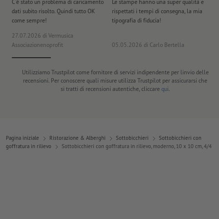
C'è stato un problema di caricamento
Le stampe hanno una super qualità e
Ho 
dati subito risolto. Quindi tutto OK
rispettati i tempi di consegna, la mia
il
come sempre!
tipografia di fiducia!
st
27.07.2026
di Vermusica
09
Associazionenoprofit
05.05.2026
di Carlo Bertella
DE
Utilizziamo Trustpilot come fornitore di servizi indipendente per linvio delle
recensioni. Per conoscere quali misure utilizza Trustpilot per assicurarsi che
si tratti di recensioni autentiche, cliccare
qui
.
Pagina iniziale
Ristorazione & Alberghi
Sottobicchieri
Sottobicchieri con
goffratura in rilievo
Sottobicchieri con goffratura in rilievo, moderno, 10 x 10 cm, 4/4