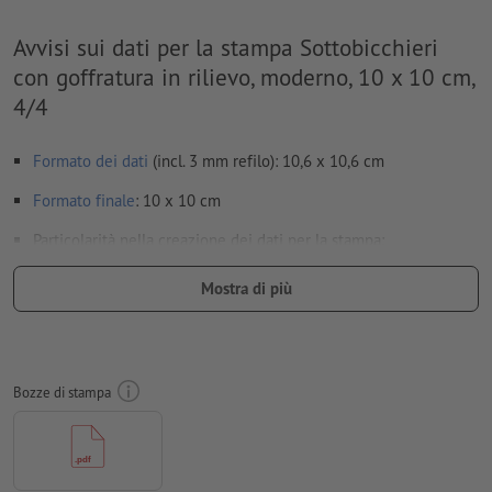
Avvisi sui dati per la stampa Sottobicchieri
con goffratura in rilievo, moderno, 10 x 10 cm,
4/4
Formato dei dati
(incl. 3 mm refilo): 10,6 x 10,6 cm
Formato
finale
: 10 x 10 cm
Particolarità nella creazione dei dati per la stampa:
per le
finiture
occorre attenersi a indicazioni specifiche
Mostra di più
per scoprire come creare i dati per la stampa con finitura
parziale in InDesign, basta cliccare
qui
per evitare che il motivo appaia sul lato superiore del
Bozze di stampa
prodotto stampato, tenere conto del
senso di lettura
nei dati
per la stampa
Risoluzione:
300 dpi