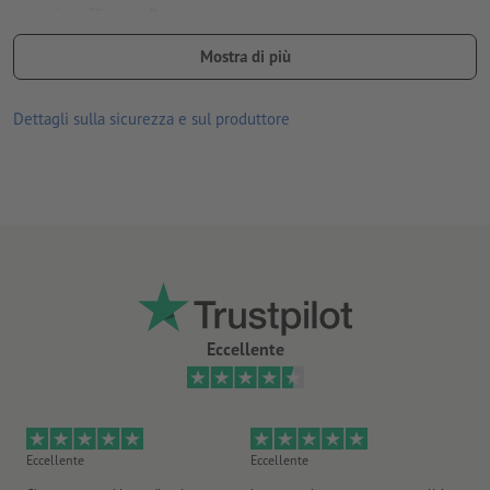
sezione “
Finiture
”)
esecuzione fustellata e cellofanata
Mostra di più
Nota: nonostante la stampa avvenga su entrambe le pagine, la
Dettagli sulla sicurezza e sul produttore
goffratura è possibile solamente per una di queste.
Eccellente
Eccellente
Eccellente
Ec