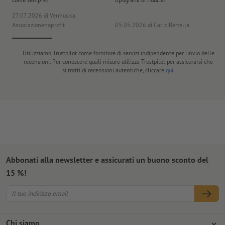
27.07.2026
di Vermusica
09
Associazionenoprofit
05.05.2026
di Carlo Bertella
DE
Utilizziamo Trustpilot come fornitore di servizi indipendente per linvio delle
recensioni. Per conoscere quali misure utilizza Trustpilot per assicurarsi che
si tratti di recensioni autentiche, cliccare
qui
.
Abbonati alla newsletter e assicurati un buono sconto del
15 %!
Chi siamo