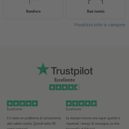
Bandiere
Basi tavolo
Visualizza tutte le categorie
Eccellente
Eccellente
Eccellente
Ec
C'è stato un problema di caricamento
Le stampe hanno una super qualità e
Ho 
dati subito risolto. Quindi tutto OK
rispettati i tempi di consegna, la mia
il
come sempre!
tipografia di fiducia!
st