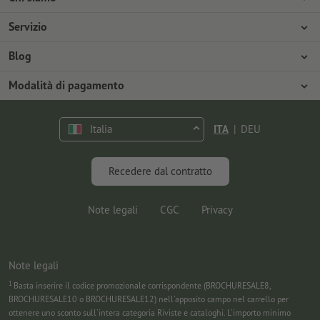
Azienda
Servizio
Stampa
Modalità di pagamento
Blog
Offerte di lavoro
Spedizione
Tutorial Photoshop
Modalità di pagamento
Tutela ambientale
Contestazioni
Tutorial InDesign
Pagamento anticipato
Contatti
Italia
ITA
|
DEU
Programma Premium
Marketing & Insights
FAQ
Font gratuiti
Recedere dal contratto
Note legali
CGC
Privacy
Note legali
1
Basta inserire il codice promozionale corrispondente (BROCHURESALE8,
BROCHURESALE10 o BROCHURESALE12) nell'apposito campo nel carrello per
ottenere uno sconto sull'intera categoria Riviste e cataloghi. L'importo minimo