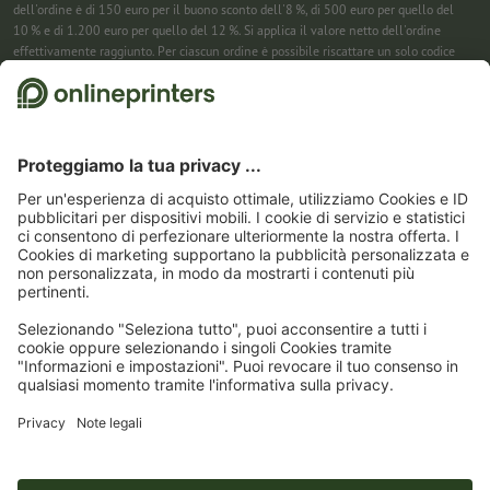
dell'ordine è di 150 euro per il buono sconto dell'8 %, di 500 euro per quello del
10 % e di 1.200 euro per quello del 12 %. Si applica il valore netto dell'ordine
effettivamente raggiunto. Per ciascun ordine è possibile riscattare un solo codice
sconto. Utilizzabile più volte. Pagamento in contanti non previsto. Non cumulabile
con ulteriori iniziative promozionali. La promozione è valida fino al 31/08/2026
(incluso).
2
Riceverai prima un’e-mail da cui confermare la tua iscrizione alla newsletter con
un semplice clic. Solo allora ti invieremo il codice sconto e la prossima newsletter.
Puoi naturalmente annullare la registrazione in qualsiasi momento. Utilizzabile
una sola volta. Non è richiesto un valore minimo dell’ordine. Importo massimo dello
sconto: 150 € sul valore dell'ordine (al netto). Pagamento in contanti non previsto.
L’offerta non può essere cumulata con altre promozioni o codici sconto.
Il buono è
valido per sei settimane dalla ricezione.
3
Basta inserire il codice sconto nell’apposito campo nel carrello per risparmiare sui
calendari. Utilizzabile più volte. Pagamento in contanti non previsto. Non
cumulabile con ulteriori iniziative promozionali. Valido fino al 31/08/2026
compreso
4
Basta inserire il codice sconto nell’apposito campo nel carrello per risparmiare sui
calendari. Utilizzabile più volte. Pagamento in contanti non previsto. Non
cumulabile con ulteriori iniziative promozionali. Valido fino al 31/08/2026
compreso.