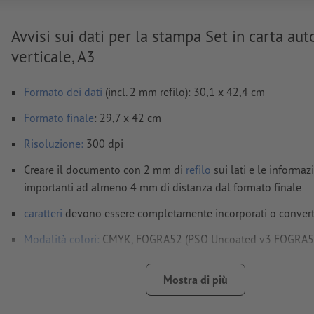
Avvisi sui dati per la stampa Set in carta aut
verticale, A3
Formato dei dati
(incl. 2 mm refilo): 30,1 x 42,4 cm
Formato
finale
: 29,7 x 42 cm
Risoluzione:
300 dpi
Creare il documento con 2 mm di
refilo
sui lati e le informaz
importanti ad almeno 4 mm di distanza dal formato finale
caratteri
devono essere completamente incorporati o converti
Modalità colori:
CMYK, FOGRA52 (PSO Uncoated v3 FOGRA52)
non patinate
Mostra di più
Non correggiamo
errori di ortografia e sintassi
Non controlliamo le
impostazioni di sovrastampa