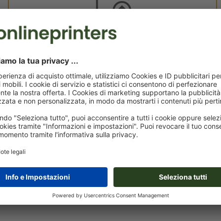
Dati per la stampa personali
È possibile caricare i dati per la stampa prima o dopo
l'acquisto.
Carica adesso
Consegna all' incirca:
€ 110,57
€ 
mer 19 ago - gio 20 ago
IVA esclusa
incl
Peso: ca.
2 kg