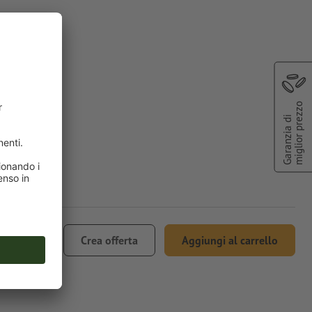
miglior prezzo
Garanzia di
134,90
Crea offerta
Aggiungi al carrello
. 22% IVA