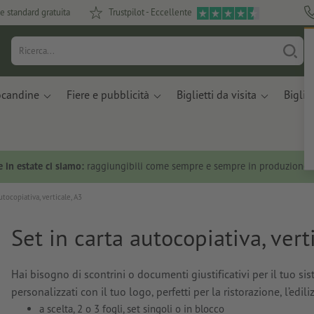
e standard gratuita
Trustpilot - Eccellente
ocandine
Fiere e pubblicità
Biglietti da visita
Bigliet
 in estate ci siamo:
raggiungibili come sempre e sempre in produzione.
utocopiativa, verticale, A3
Set in carta autocopiativa, vert
Hai bisogno di scontrini o documenti giustificativi per il tuo s
personalizzati con il tuo logo, perfetti per la ristorazione, l’edil
a scelta, 2 o 3 fogli, set singoli o in blocco