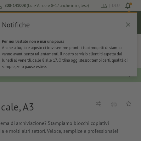
800-141008
(Lun.-Ven. ore 8-17 anche in inglese)
ITA
|
DEU
Notifiche
Login
Aiuto
Lista preferiti
Carrello
Per noi l'estate non è mai una pausa
ti
Per l'ufficio
Adesivi
Articoli promozionali
Anche a luglio e agosto ci trovi sempre pronti: i tuoi progetti di stampa
vanno avanti senza rallentamenti. Il nostro servizio clienti ti aspetta dal
lunedì al venerdì, dalle 8 alle 17. Ordina oggi stesso: tempi certi, qualità di
sempre, zero pause estive.
icale, A3
stampare
Condividi
alla list
istema di archiviazione? Stampiamo blocchi copiativi
izia e molti altri settori. Veloce, semplice e professionale!