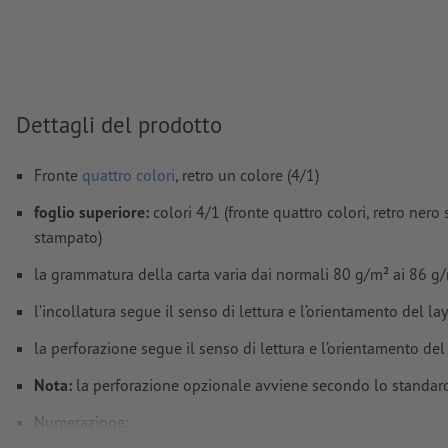
I
commenti
vengono cancellati e non stampati
I contenuti dei
campi
modulo
vengono stampati
Dettagli del prodotto
Come si creano correttamente i dati di stampa?
Fronte
quattro colori
, retro un colore (4/1)
foglio superiore:
colori 4/1 (fronte quattro colori, retro nero
stampato)
la grammatura della carta varia dai normali 80 g/m² ai 86 g
l’incollatura segue il senso di lettura e l’orientamento del la
la perforazione segue il senso di lettura e l’orientamento del
Nota:
la perforazione opzionale avviene secondo lo standard
Numerazione: