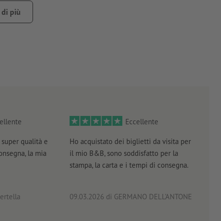
di più
ttere speciale
to, numerazione progressiva
ellente
Eccellente
vo.
super qualità e
Ho acquistato dei biglietti da visita per
Otti
che illustri le posizioni della numerazione e indichi con quale
consegna, la mia
il mio B&B, sono soddisfatto per la
servi
azione.pdf"").
stampa, la carta e i tempi di consegna.
prof
ertella
09.03.2026
di GERMANO DELL'ANTONE
18.0