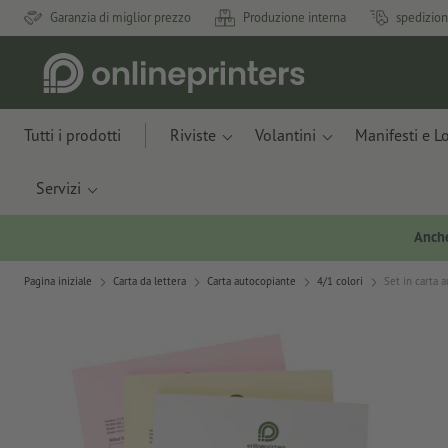
Garanzia di miglior prezzo
Produzione interna
spedizion
Tutti i prodotti
Riviste
Volantini
Manifesti e L
Servizi
Anche
Pagina iniziale
Carta da lettera
Carta autocopiante
4/1 colori
Set in carta a