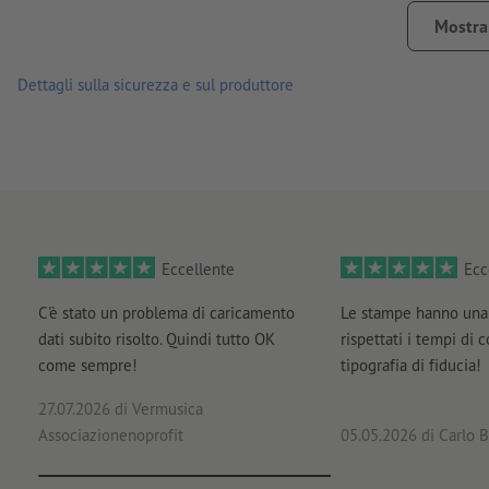
grandezza campo di numerazione: min. 24 x 6 mm
Mostra 
distanza dal margine: min. 5 mm
Dettagli sulla sicurezza e sul produttore
dimensione carattere: 12 pt
colore carattere: nero
formato: serie numerica di sei cifre; nessuna lettera o cara
posizione: liberamente selezionabile; applicato su un la
orientamento: orizzontale o verticale
Eccellente
Ecc
è possibile una sola numerazione per ogni blocco copiati
C'è stato un problema di caricamento
Le stampe hanno una 
Oltre ai dati per la stampa caricare un file di consultazione 
dati subito risolto. Quindi tutto OK
rispettati i tempi di 
numero quest’ultima comincia. (Esempio: ""solo_per_dimostr
come sempre!
tipografia di fiducia!
27.07.2026
di Vermusica
Associazionenoprofit
05.05.2026
di Carlo B