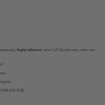
 stampato),
foglio inferiore:
colori 1/0 (fronte nero, retro non
/m²
yout
 layout
 DIN (ISO 838).