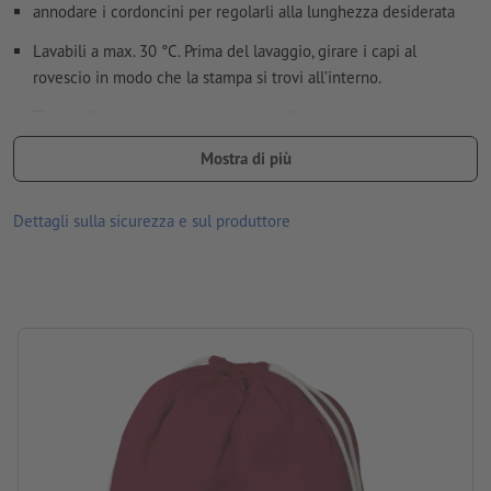
annodare i cordoncini per regolarli alla lunghezza desiderata
Lavabili a max. 30 °C. Prima del lavaggio, girare i capi al
rovescio in modo che la stampa si trovi all’interno.
Ti ricordiamo che i colori mostrati sullo schermo possono
differire dai colori reali del prodotto per via delle condizioni di
Mostra di più
illuminazione o delle impostazioni del monitor.
dimensioni: largh. 26 x H 45 cm
Dettagli sulla sicurezza e sul produttore
Materiale: cotone
Imballaggio: prodotto non confezionato singolarmente
lavorazione: stampa serigrafica
Posizione di stampa: sul fronte