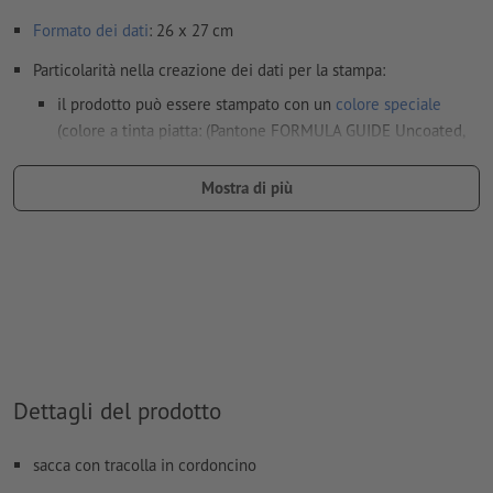
Formato dei dati
: 26 x 27 cm
Particolarità nella creazione dei dati per la stampa:
il prodotto può essere stampato con un
colore speciale
(colore a tinta piatta: (Pantone FORMULA GUIDE Uncoated,
esclusi colori metallizzati e neon)
Mostra di più
il materiale di supporto per la stampa può essere fatto
trasparire con il
colore bianco
I file PDF pronti per la stampa devono contenere solo i
vettori; le immagini e i modelli in formato JPEG o TIFF non
sono ritenuti idonei
Ulteriori informazioni e suggerimenti in merito ai
dati vettoriali
si trovano nel nostro Centro assistenza.
Dettagli del prodotto
Come si creano correttamente i dati di stampa?
sacca con tracolla in cordoncino