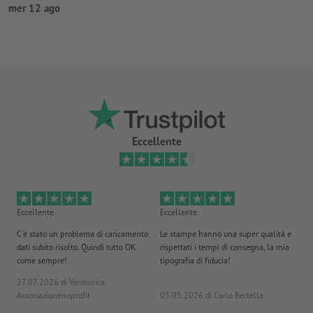
mer 12 ago
Eccellente
Eccellente
Eccellente
Ec
C'è stato un problema di caricamento
Le stampe hanno una super qualità e
Ho 
dati subito risolto. Quindi tutto OK
rispettati i tempi di consegna, la mia
il
come sempre!
tipografia di fiducia!
st
27.07.2026
di Vermusica
09
Associazionenoprofit
05.05.2026
di Carlo Bertella
DE