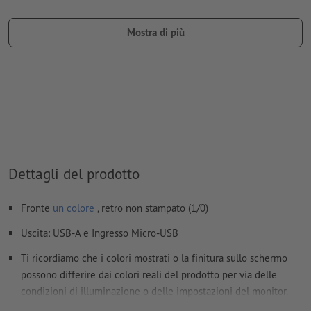
Creare un ulteriore campo del colore e assegnare all’
incisione laser
il colore corrispondente.
Mostra di più
denominazione del campo del colore: “Laser”
tipo di colore: tinta piatta
valore di colore: a scelta
Ulteriori informazioni e suggerimenti in merito ai
dati vettoriali
si trovano nel nostro Centro assistenza.
Non correggiamo
errori di ortografia e sintassi
Dettagli del prodotto
Come si creano correttamente i dati di stampa?
Fronte
un colore
, retro non stampato (1/0)
Uscita: USB-A e Ingresso Micro-USB
Ti ricordiamo che i colori mostrati o la finitura sullo schermo
possono differire dai colori reali del prodotto per via delle
condizioni di illuminazione o delle impostazioni del monitor.