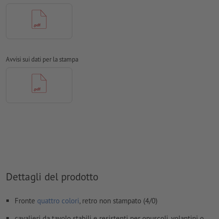
Modalità colori:
CMYK, FOGRA51 (PSO Coated v3) per carte
patinate, FOGRA52 (PSO Uncoated v3 FOGRA52) per carte non
patinate
Non correggiamo
errori di ortografia e sintassi
Avvisi sui dati per la stampa
Non controlliamo le
impostazioni di sovrastampa
I
commenti
vengono cancellati e non stampati
I contenuti dei
campi
modulo
vengono stampati
Come si creano correttamente i dati di stampa?
Dettagli del prodotto
Fronte
quattro colori
, retro non stampato (4/0)
cavalieri da tavolo stabili e resistenti per opuscoli, volantini o