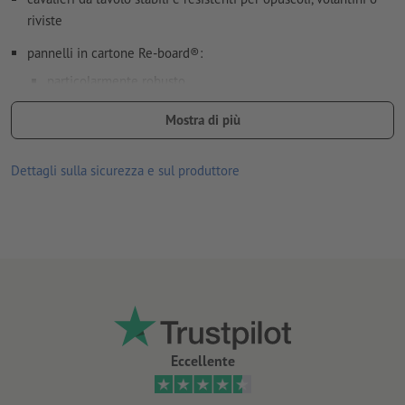
riviste
pannelli in cartone Re-board®:
particolarmente robusto
100% riciclabile
Mostra di più
strato superiore bianco
Dettagli sulla sicurezza e sul produttore
peso ridotto
Spessore del materiale: 10 mm
facile da montare
adatto per uso interno
Dimensione del prodotto: 11 (P) x 40 (I) x 35 (A) cm
lavorazione: stampa UV
Eccellente