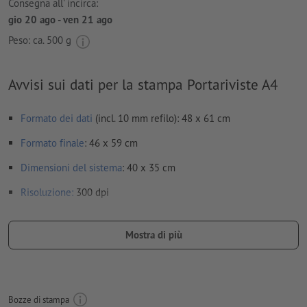
Consegna all' incirca:
gio 20 ago - ven 21 ago
Peso: ca.
500 g
Avvisi sui dati per la stampa Portariviste A4
Formato dei dati
(incl. 10 mm refilo): 48 x 61 cm
Formato
finale
: 46 x 59 cm
Dimensioni del sistema
: 40 x 35 cm
Risoluzione:
300 dpi
Creare il documento con 10 mm di
refilo
sui lati e le
informazioni importanti ad almeno 3 mm di distanza dal
Mostra di più
formato finale
caratteri
devono essere completamente incorporati o convertiti
in curve
Bozze di stampa