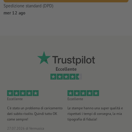
Spedizione standard (DPD)
mer 12 ago
Eccellente
Eccellente
Eccellente
Ec
C'è stato un problema di caricamento
Le stampe hanno una super qualità e
Ho 
dati subito risolto. Quindi tutto OK
rispettati i tempi di consegna, la mia
il
come sempre!
tipografia di fiducia!
st
27.07.2026
di Vermusica
09