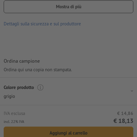
Imballaggio: cartone
Mostra di più
lavorazione: incisione laser
Dettagli sulla sicurezza e sul produttore
posizione di incisione: al centro del coperchio
Ordina campione
Ordina qui una copia non stampata.
Colore prodotto
grigio
IVA esclusa
€ 14,86
€ 18,13
incl. 22% IVA
Aggiungi al carrello