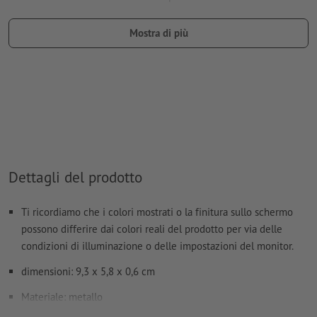
denominazione del campo del colore: “Laser”
Mostra di più
tipo di colore: tinta piatta
valore di colore: a scelta
Nota: questo "colore" si presta facilmente agli scopi di
produzione; non c’è nessuna incisione colorata
I file PDF pronti per la stampa devono contenere solo i
vettori; le immagini e i modelli in formato JPEG o TIFF non
sono ritenuti idonei
Dettagli del prodotto
Ulteriori informazioni e suggerimenti in merito ai
Ti ricordiamo che i colori mostrati o la finitura sullo schermo
dati vettoriali
si trovano nel nostro Centro assistenza.
possono differire dai colori reali del prodotto per via delle
Non correggiamo
errori di ortografia e sintassi
condizioni di illuminazione o delle impostazioni del monitor.
dimensioni: 9,3 x 5,8 x 0,6 cm
Come si creano correttamente i dati di stampa?
Materiale: metallo