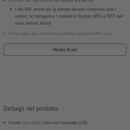
Formato dei dati
(incl. 0 mm refilo): 4 x 0,6 cm
I file PDF pronti per la stampa devono contenere solo i
vettori; le immagini e i modelli in formato JPEG o TIFF non
sono ritenuti idonei
Come colori per il motivo è possibile scegliere fino a un
massimo di due
colori speciali
.
Nomina i campi di colore con il nome del colore target
Mostra di più
dell'area cromatica Pantone FORMULA GUIDE Solid Coated
(ad es. "Pantone 286 C").
Non sono possibili né i colori metallizzati né neon.
L’oro (Pantone 871 C) e l’argento (Pantone 877 C) sono
disponibili come colori di stampa. La preghiamo pertanto di
nominare il colore a tinta piatta applicato nei Suoi dati di
stampa in “gold” (oro) o “silver” (argento)
Dettagli del prodotto
il materiale di supporto per la stampa può essere fatto
trasparire con il
colore bianco
Fronte
due colori
, retro non stampato (2/0)