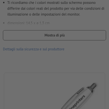
Ulteriori informazioni e suggerimenti in merito ai
Ti ricordiamo che i colori mostrati sullo schermo possono
dati vettoriali
si trovano nel nostro Centro assistenza.
differire dai colori reali del prodotto per via delle condizioni di
illuminazione o delle impostazioni del monitor.
dimensione carattere: almeno 6 pt (2,12 mm)
dimensioni: 14,5 x ø 1,3 cm
Non correggiamo
errori di ortografia e sintassi
informazioni: penna a sfera a scatto
Mostra di più
Come si creano correttamente i dati di stampa?
Mina: in plastica, grande, con inchiostro blu
Dettagli sulla sicurezza e sul produttore
Materiale: plastica, metallo
Imballaggio: cartone
lavorazione: stampa tampografica
Posizione di stampa: a destra della clip