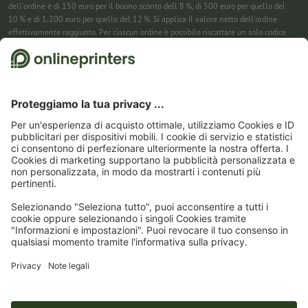
dell'ordine è di 150 euro per il buono sconto dell'8 %, di 500 euro per quello del
10 % e di 1.200 euro per quello del 12 %. Si applica il valore netto dell'ordine
effettivamente raggiunto. Per ciascun ordine è possibile riscattare un solo codice
sconto. Utilizzabile più volte. Pagamento in contanti non previsto. Non cumulabile
con ulteriori iniziative promozionali. La promozione è valida fino al 31/08/2026
(incluso).
2
Riceverai prima un’e-mail da cui confermare la tua iscrizione alla newsletter con
un semplice clic. Solo allora ti invieremo il codice sconto e la prossima newsletter.
Puoi naturalmente annullare la registrazione in qualsiasi momento. Utilizzabile
una sola volta. Non è richiesto un valore minimo dell’ordine. Importo massimo dello
sconto: 150 € sul valore dell'ordine (al netto). Pagamento in contanti non previsto.
L’offerta non può essere cumulata con altre promozioni o codici sconto.
Il buono è
valido per sei settimane dalla ricezione.
3
Basta inserire il codice sconto nell’apposito campo nel carrello per risparmiare sui
calendari. Utilizzabile più volte. Pagamento in contanti non previsto. Non
cumulabile con ulteriori iniziative promozionali. Valido fino al 31/08/2026
compreso
4
Basta inserire il codice sconto nell’apposito campo nel carrello per risparmiare sui
calendari. Utilizzabile più volte. Pagamento in contanti non previsto. Non
cumulabile con ulteriori iniziative promozionali. Valido fino al 31/08/2026
compreso.