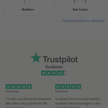
Bandiere
Basi tavolo
Visualizza tutte le categorie
Eccellente
Eccellente
Eccellente
Ec
C'è stato un problema di caricamento
Le stampe hanno una super qualità e
Ho 
dati subito risolto. Quindi tutto OK
rispettati i tempi di consegna, la mia
il
come sempre!
tipografia di fiducia!
st