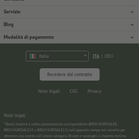
Azienda
Servizio
Stampa
Modalità di pagamento
Blog
Offerte di lavoro
Spedizione
Tutorial Photoshop
Modalità di pagamento
Tutela ambientale
Contestazioni
Tutorial InDesign
Pagamento anticipato
Contatti
Italia
ITA
|
DEU
Programma Premium
Marketing & Insights
FAQ
Font gratuiti
Recedere dal contratto
Note legali
CGC
Privacy
Note legali
1
Basta inserire il codice promozionale corrispondente (BROCHURESALE8,
BROCHURESALE10 o BROCHURESALE12) nell'apposito campo nel carrello per
ottenere uno sconto sull'intera categoria Riviste e cataloghi. L'importo minimo