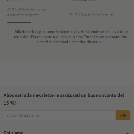
27.07.2026
di Vermusica
09
Associazionenoprofit
05.05.2026
di Carlo Bertella
DE
Utilizziamo Trustpilot come fornitore di servizi indipendente per linvio delle
recensioni. Per conoscere quali misure utilizza Trustpilot per assicurarsi che
si tratti di recensioni autentiche, cliccare
qui
.
Abbonati alla newsletter e assicurati un buono sconto del
15 %!
Chi siamo