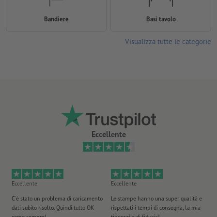
Bandiere
Basi tavolo
Visualizza tutte le categorie
Eccellente
Eccellente
Eccellente
Ec
C'è stato un problema di caricamento
Le stampe hanno una super qualità e
Ho 
dati subito risolto. Quindi tutto OK
rispettati i tempi di consegna, la mia
il
come sempre!
tipografia di fiducia!
st