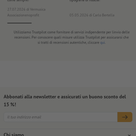
27.07.2026
di Vermusica
09
Associazionenoprofit
05.05.2026
di Carlo Bertella
DE
Utilizziamo Trustpilot come fornitore di servizi indipendente per linvio delle
recensioni. Per conoscere quali misure utilizza Trustpilot per assicurarsi che
si tratti di recensioni autentiche, cliccare
qui
.
Abbonati alla newsletter e assicurati un buono sconto del
15 %!
Chi siamo