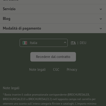
Azienda
Servizio
Stampa
Modalità di pagamento
Blog
Offerte di lavoro
Spedizione
Tutorial Photoshop
Modalità di pagamento
Tutela ambientale
Contestazioni
Tutorial InDesign
Pagamento anticipato
Contatti
Italia
ITA
|
DEU
Programma Premium
Marketing & Insights
FAQ
Font gratuiti
Recedere dal contratto
Note legali
CGC
Privacy
Note legali
1
Basta inserire il codice promozionale corrispondente (BROCHURESALE8,
BROCHURESALE10 o BROCHURESALE12) nell'apposito campo nel carrello per
ottenere uno sconto sull'intera categoria Riviste e cataloghi. L'importo minimo