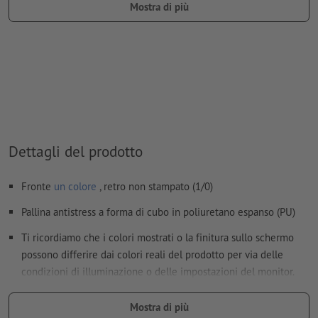
Mostra di più
tipo di colore: tinta piatta
valore di colore: a scelta
Nota: questo "colore" si presta facilmente agli scopi di
produzione; non c’è nessuna incisione colorata
I file PDF pronti per la stampa devono contenere solo i
vettori; le immagini e i modelli in formato JPEG o TIFF non
sono ritenuti idonei
Dettagli del prodotto
Ulteriori informazioni e suggerimenti in merito ai
Fronte
un colore
, retro non stampato (1/0)
dati vettoriali
si trovano nel nostro Centro assistenza.
Pallina antistress a forma di cubo in poliuretano espanso (PU)
Non correggiamo
errori di ortografia e sintassi
Ti ricordiamo che i colori mostrati o la finitura sullo schermo
Come si creano correttamente i dati di stampa?
possono differire dai colori reali del prodotto per via delle
condizioni di illuminazione o delle impostazioni del monitor.
dimensioni: 4,4 x 4,4 x 4,4 cm
Mostra di più