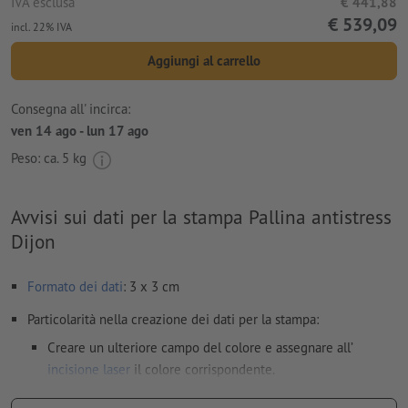
IVA esclusa
€ 441,88
€ 539,09
incl. 22% IVA
Aggiungi al carrello
Consegna all' incirca:
ven 14 ago - lun 17 ago
Peso: ca.
5 kg
Avvisi sui dati per la stampa Pallina antistress
Dijon
Formato dei dati
: 3 x 3 cm
Particolarità nella creazione dei dati per la stampa:
Creare un ulteriore campo del colore e assegnare all’
incisione laser
il colore corrispondente.
denominazione del campo del colore: “Laser”