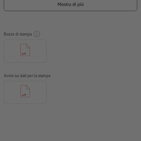
Mostra di più
Risoluzione:
150 dpi
Creare il documento con 10 mm di
refilo
sui lati e le
informazioni importanti ad almeno 10 mm di distanza dal
formato finale
Bozze di stampa
caratteri
devono essere completamente incorporati o convertiti
in curve
Modalità colori:
CMYK, FOGRA51 (PSO Coated v3)
Non correggiamo
errori di ortografia e sintassi
Avvisi sui dati per la stampa
Non controlliamo le
impostazioni di sovrastampa
I
commenti
vengono cancellati e non stampati
I contenuti dei
campi
modulo
vengono stampati
Come si creano correttamente i dati di stampa?