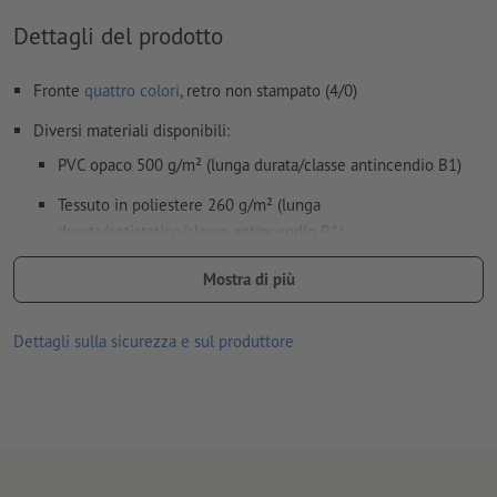
Dettagli del prodotto
Fronte
quattro colori
, retro non stampato (4/0)
Diversi materiali disponibili:
PVC opaco 500 g/m² (lunga durata/classe antincendio B1)
Tessuto in poliestere 260 g/m² (lunga
durata/antistatico/classe antincendio B1)
Sistema rollup economy in alluminio, con banner stampato, asta
Mostra di più
di supporto in tre pezzi e custodia per il trasporto
Semplicità di trasporto grazie alla resistente cassetta in
Dettagli sulla sicurezza e sul produttore
alluminio e alla borsa di trasporto (in dotazione)
Facilità d’uso – montaggio immediato senza l‘ausilio di utensili
Proponiamo questo sistema roll up nei colori nero o argento.
Peso: 5,0 kg circa