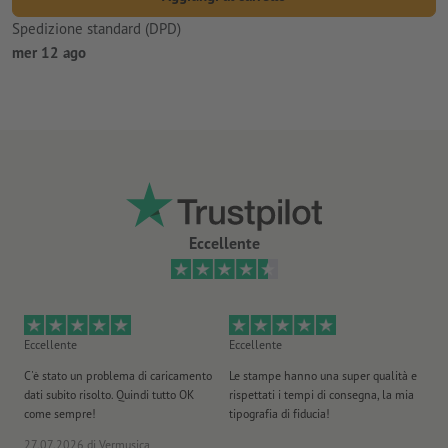
Spedizione standard (DPD)
mer 12 ago
Eccellente
Eccellente
Eccellente
Ec
C'è stato un problema di caricamento
Le stampe hanno una super qualità e
Ho 
dati subito risolto. Quindi tutto OK
rispettati i tempi di consegna, la mia
il
come sempre!
tipografia di fiducia!
st
27.07.2026
di Vermusica
09