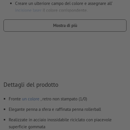
Creare un ulteriore campo del colore e assegnare all’
incisione laser
il colore corrispondente.
denominazione del campo del colore: “Laser”
Mostra di più
tipo di colore: tinta piatta
valore di colore: a scelta
Nota: questo "colore" si presta facilmente agli scopi di
produzione; non c’è nessuna incisione colorata
I file PDF pronti per la stampa devono contenere solo i
vettori; le immagini e i modelli in formato JPEG o TIFF non
sono ritenuti idonei
Dettagli del prodotto
Ulteriori informazioni e suggerimenti in merito ai
Fronte
un colore
, retro non stampato (1/0)
dati vettoriali
si trovano nel nostro Centro assistenza.
Elegante penna a sfera e raffinata penna rollerball
Non correggiamo
errori di ortografia e sintassi
Realizzate in acciaio inossidabile riciclato con piacevole
Come si creano correttamente i dati di stampa?
superficie gommata