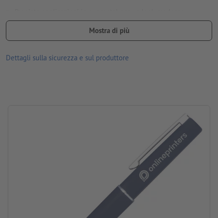
Pregiate applicazioni in gunmetal per un look moderno
Posizionamento discreto a destra della clip su entrambi gli
Mostra di più
strumenti di scrittura
Dettagli sulla sicurezza e sul produttore
Ti ricordiamo che i colori mostrati o la finitura sullo schermo
possono differire dai colori reali del prodotto per via delle
condizioni di illuminazione o delle impostazioni del monitor.
Materiale: acciaio inox
Mina: inchiostro blu
marca: MoLu
Imballaggio: cartone
lavorazione: incisione laser
Posizione di stampa: a destra della clip