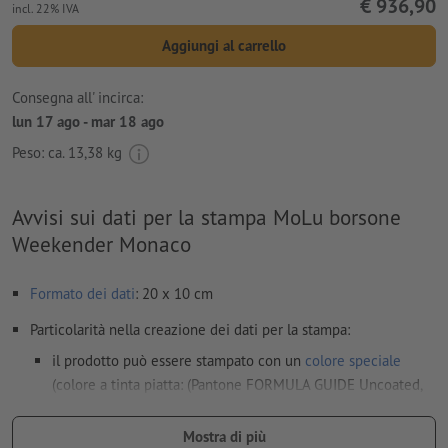
€ 936,90
incl. 22% IVA
Aggiungi al carrello
Consegna all' incirca:
lun 17 ago - mar 18 ago
Peso: ca.
13,38 kg
Avvisi sui dati per la stampa MoLu borsone
Weekender Monaco
Formato dei dati
: 20 x 10 cm
Particolarità nella creazione dei dati per la stampa:
il prodotto può essere stampato con un
colore speciale
(colore a tinta piatta: (Pantone FORMULA GUIDE Uncoated,
esclusi colori metallizzati e neon)
Mostra di più
il materiale di supporto per la stampa può essere fatto