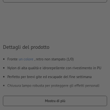
trasparire con il
colore bianco
I file PDF pronti per la stampa devono contenere solo i
vettori; le immagini e i modelli in formato JPEG o TIFF non
sono ritenuti idonei
Ulteriori informazioni e suggerimenti in merito ai
dati vettoriali
si trovano nel nostro Centro assistenza.
Dettagli del prodotto
Non correggiamo
errori di ortografia e sintassi
Fronte
un colore
, retro non stampato (1/0)
Come si creano correttamente i dati di stampa?
Nylon di alta qualità e idrorepellente con rivestimento in PU
Perfetto per brevi gite ed escapade del fine settimana
Chiusura lampo robusta per proteggere gli effetti personali
Cinghia regolabile e due manici comodi
Mostra di più
Ti ricordiamo che i colori mostrati sullo schermo possono
differire dai colori reali del prodotto per via delle condizioni di