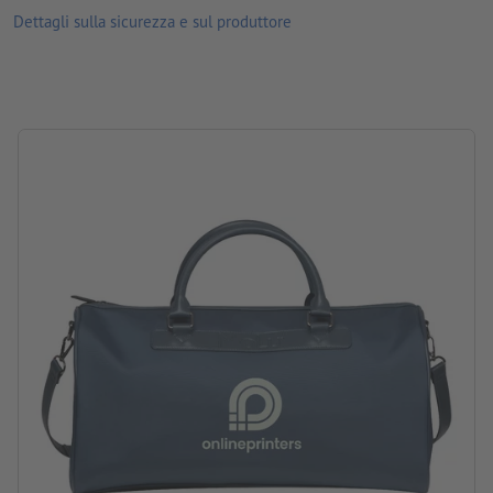
Dettagli sulla sicurezza e sul produttore
illuminazione o delle impostazioni del monitor.
Materiale: poliuretano (PU)
marca: MoLu
Imballaggio: sacchetto
lavorazione: stampa serigrafica
Posizione di stampa: su un lato