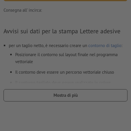
Consegna all' incirca:
Avvisi sui dati per la stampa Lettere adesive
per un taglio netto, è necessario creare un
contorno di taglio
:
Posizionare il contorno sul layout finale nel programma
vettoriale
Il contorno deve essere un percorso vettoriale chiuso
Il contorno tagliato deve essere realizzato in colore
supplementare (colore a tinta piatta)
Mostra di più
Nome del colore supplementare “CutContour”
Layout con contorno incluso (come percorso/curva) in
formato PDF (JPG e TIF non sono accettati)
Nota: è possibile inserire al massimo 80 elementi; una lettera