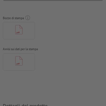
Risoluzione:
150 dpi
Creare il documento con 10 mm di
refilo
sui lati e le
informazioni importanti ad almeno 4 mm di distanza dal
Bozze di stampa
formato finale
caratteri
devono essere completamente incorporati o convertiti
in curve
Modalità colori:
CMYK, FOGRA51 (PSO Coated v3) per carte
patinate
Avvisi sui dati per la stampa
Non correggiamo
errori di ortografia e sintassi
Non controlliamo le
impostazioni di sovrastampa
I
commenti
vengono cancellati e non stampati
I contenuti dei
campi
modulo
vengono stampati
Come si creano correttamente i dati di stampa?
Dettagli del prodotto