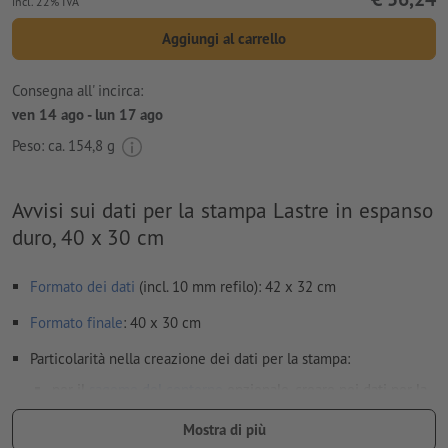
incl. 22% IVA
Aggiungi al carrello
Consegna all' incirca:
ven 14 ago - lun 17 ago
Peso: ca.
154,8 g
Avvisi sui dati per la stampa Lastre in espanso
duro, 40 x 30 cm
Formato dei dati
(incl. 10 mm refilo): 42 x 32 cm
Formato
finale
: 40 x 30 cm
Particolarità nella creazione dei dati per la stampa:
per il
sagome del contorno
opzionale, creare nei dati per la
stampa una sagoma del contorno supplementare
Mostra di più