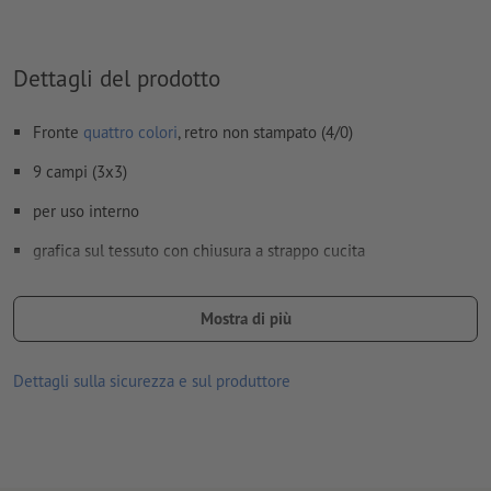
Dettagli del prodotto
Fronte
quattro colori
, retro non stampato (4/0)
9 campi (3x3)
per uso interno
grafica sul tessuto con chiusura a strappo cucita
difficilmente infiammabile e autoestinguente in caso di
emergenza (classe antincendio B1)
Mostra di più
Dettagli sulla sicurezza e sul produttore