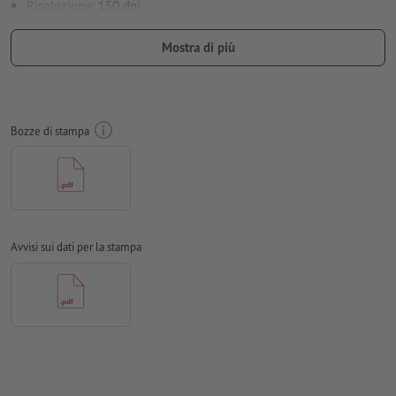
Risoluzione:
150 dpi
Creare il documento con 10 mm di
refilo
sui lati e le
Mostra di più
informazioni importanti ad almeno 50 mm di distanza dal
formato finale
caratteri
devono essere completamente incorporati o convertiti
Bozze di stampa
in curve
Modalità colori:
CMYK, FOGRA51 (PSO Coated v3) per carte
patinate
Non correggiamo
errori di ortografia e sintassi
Avvisi sui dati per la stampa
Non controlliamo le
impostazioni di sovrastampa
I
commenti
vengono cancellati e non stampati
I contenuti dei
campi
modulo
vengono stampati
Come si creano correttamente i dati di stampa?