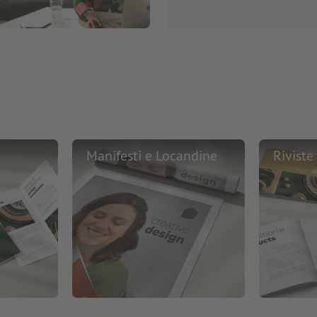
Manifesti e Locandine
Riviste