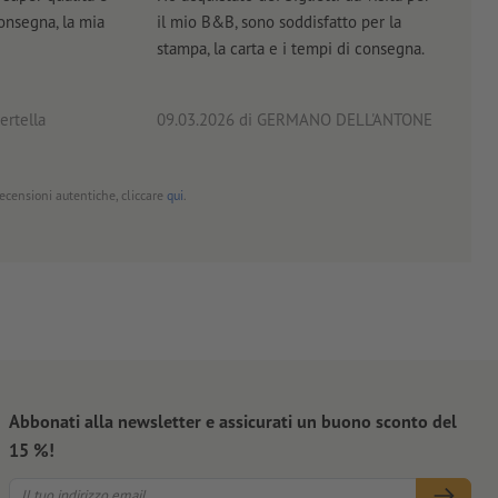
consegna, la mia
il mio B&B, sono soddisfatto per la
servi
stampa, la carta e i tempi di consegna.
prof
ertella
09.03.2026
di GERMANO DELL'ANTONE
18.0
 recensioni autentiche, cliccare
qui
.
Abbonati alla newsletter e assicurati un buono sconto del
15 %!