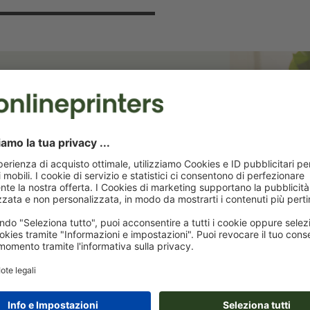
 risparmia il 15%!
terremo aggiornati sulle promozioni
ta dello sconto di benvenuto!