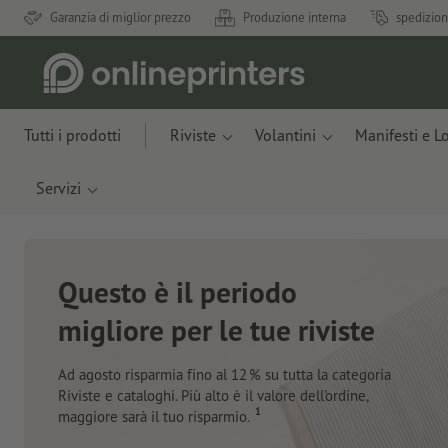
Garanzia di miglior prezzo
Produzione interna
spedizion
Tutti i prodotti
Riviste
Volantini
Manifesti e L
Servizi
Nuovi taccuini
Con materiali innovativi ricavati da scarti di mele e
plastica recuperata dall’oceano
Ordina ora