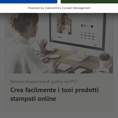
Nessun programma di grafica sul PC?
Crea facilmente i tuoi prodotti
stampati online