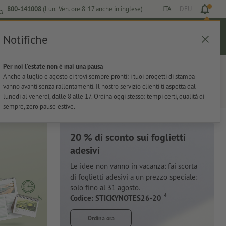
800-141008
(Lun.-Ven. ore 8-17 anche in inglese)
ITA
|
DEU
Notifiche
Login
Aiuto
Lista preferiti
Carrello
Per noi l'estate non è mai una pausa
ti
Per l'ufficio
Adesivi
Articoli promozionali
Anche a luglio e agosto ci trovi sempre pronti: i tuoi progetti di stampa
vanno avanti senza rallentamenti. Il nostro servizio clienti ti aspetta dal
lunedì al venerdì, dalle 8 alle 17. Ordina oggi stesso: tempi certi, qualità di
sempre, zero pause estive.
20 % di sconto sui foglietti
adesivi
Le idee non vanno in vacanza: fai scorta
di foglietti adesivi a un prezzo speciale:
solo fino al 31 agosto.
4
Codice: STICKYNOTES26-20
Ordina ora