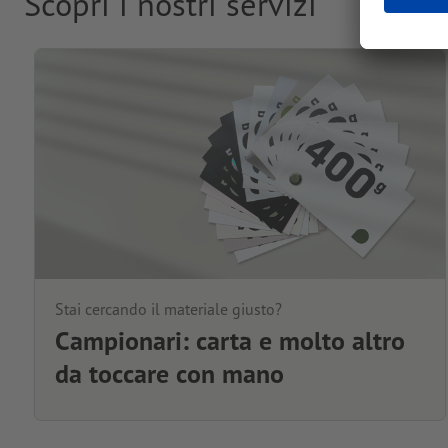
Scopri i nostri servizi
Stai cercando il materiale giusto?
Campionari: carta e molto altro
da toccare con mano