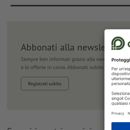
Abbonati alla newsletter e
Sempre ben informati grazie alla newsletter. Vi 
e le offerte in corso. Abbonati subito e approfit
Registrati subito