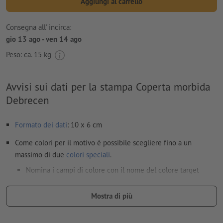
Aggiungi al carrello
Consegna all' incirca:
gio 13 ago - ven 14 ago
Peso: ca.
15 kg
Avvisi sui dati per la stampa Coperta morbida
Debrecen
Formato dei dati
: 10 x 6 cm
Come colori per il motivo è possibile scegliere fino a un
massimo di due
colori speciali
.
Nomina i campi di colore con il nome del colore target
dell'area cromatica Pantone FORMULA GUIDE Solid Coated
(ad es. "Pantone 286 C").
Mostra di più
Non sono possibili né i colori metallizzati né neon.