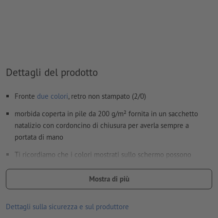
il materiale di supporto per la stampa può essere fatto
trasparire con il
colore bianco
I file PDF pronti per la stampa devono contenere solo i
vettori; le immagini e i modelli in formato JPEG o TIFF non
sono ritenuti idonei
Dettagli del prodotto
Ulteriori informazioni e suggerimenti in merito ai
dati vettoriali
si trovano nel nostro Centro assistenza.
Fronte
due colori
, retro non stampato (2/0)
Non correggiamo
errori di ortografia e sintassi
morbida coperta in pile da 200 g/m² fornita in un sacchetto
natalizio con cordoncino di chiusura per averla sempre a
Come si creano correttamente i dati di stampa?
portata di mano
Ti ricordiamo che i colori mostrati sullo schermo possono
differire dai colori reali del prodotto per via delle condizioni di
illuminazione o delle impostazioni del monitor.
Mostra di più
Materiale: Tessuto non tessuto
Dettagli sulla sicurezza e sul produttore
dimensioni: largh. 130 x H 170 cm